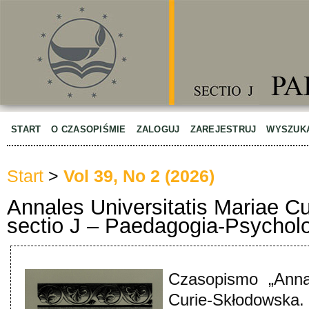
START
O CZASOPIŚMIE
ZALOGUJ
ZAREJESTRUJ
WYSZUK
Start
>
Vol 39, No 2 (2026)
Annales Universitatis Mariae C
sectio J – Paedagogia-Psychol
Czasopismo „Annal
Curie-Skłodowska