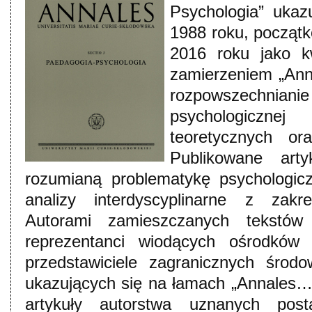
Psychologia” ukaz
1988 roku, początk
2016 roku jako k
zamierzeniem „Anna
rozpowszechniani
psychologiczne
teoretycznych or
Publikowane arty
rozumianą problematykę psychologic
analizy interdyscyplinarne z zak
Autorami zamieszczanych tekstó
reprezentanci wiodących ośrodków 
przedstawiciele zagranicznych środ
ukazujących się na łamach „Annales…
artykuły autorstwa uznanych posta