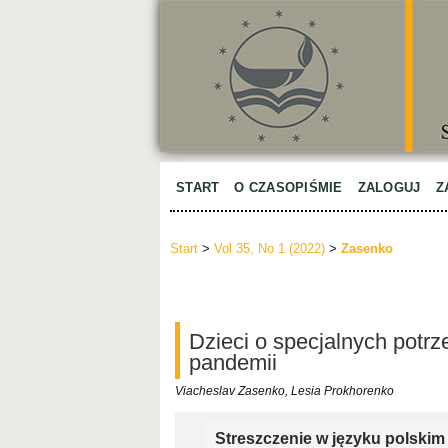
START
O CZASOPIŚMIE
ZALOGUJ
Z
Start
>
Vol 35, No 1 (2022)
>
Zasenko
Dzieci o specjalnych potr
pandemii
Viacheslav Zasenko, Lesia Prokhorenko
Streszczenie w języku polskim