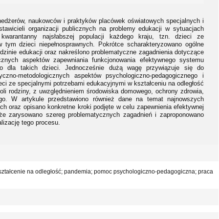
nedżerów, naukowców i praktyków placówek oświatowych specjalnych i
tawicieli organizacji publicznych na problemy edukacji w sytuacjach
warantanny najsłabszej populacji każdego kraju, tzn. dzieci ze
w tym dzieci niepełnosprawnych. Pokrótce scharakteryzowano ogólne
edzinie edukacji oraz nakreślono problematyczne zagadnienia dotyczące
ycznych aspektów zapewniania funkcjonowania efektywnego systemu
o dla takich dzieci. Jednocześnie dużą wagę przywiązuje się do
ryczno-metodologicznych aspektów psychologiczno-pedagogicznego i
i ze specjalnymi potrzebami edukacyjnymi w kształceniu na odległość
oli rodziny, z uwzględnieniem środowiska domowego, ochrony zdrowia,
go. W artykule przedstawiono również dane na temat najnowszych
ch oraz opisano konkretne kroki podjęte w celu zapewnienia efektywnej
także zarysowano szereg problematycznych zagadnień i zaproponowano
lizację tego procesu.
kształcenie na odległość; pandemia; pomoc psychologiczno-pedagogiczna; praca