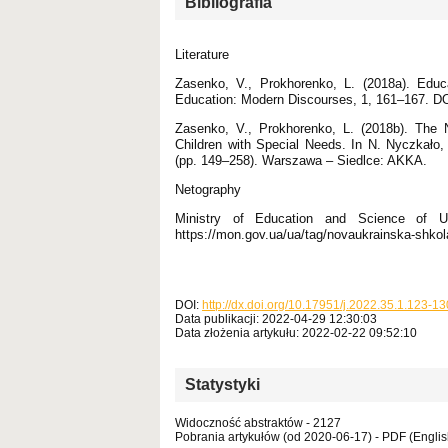
Bibliografia
Literature
Zasenko, V., Prokhorenko, L. (2018a). Educa
Education: Modern Discourses, 1, 161–167. DOI
Zasenko, V., Prokhorenko, L. (2018b). The 
Children with Special Needs. In N. Nyczkało,
(pp. 149–258). Warszawa – Siedlce: AKKA.
Netography
Ministry of Education and Science of Uk
https://mon.gov.ua/ua/tag/novaukrainska-shkol
DOI:
http://dx.doi.org/10.17951/j.2022.35.1.123-13
Data publikacji: 2022-04-29 12:30:03
Data złożenia artykułu: 2022-02-22 09:52:10
Statystyki
Widoczność abstraktów - 2127
Pobrania artykułów (od 2020-06-17) - PDF (Englis