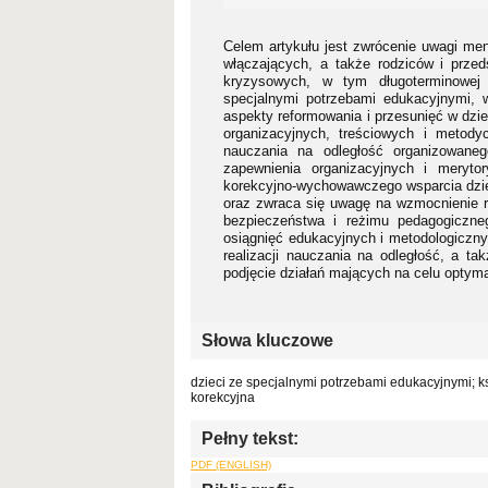
Celem artykułu jest zwrócenie uwagi me
włączających, a także rodziców i przeds
kryzysowych, w tym długoterminowej k
specjalnymi potrzebami edukacyjnymi, 
aspekty reformowania i przesunięć w dzi
organizacyjnych, treściowych i metod
nauczania na odległość organizowaneg
zapewnienia organizacyjnych i meryto
korekcyjno-wychowawczego wsparcia dziec
oraz zwraca się uwagę na wzmocnienie r
bezpieczeństwa i reżimu pedagogiczne
osiągnięć edukacyjnych i metodologiczny
realizacji nauczania na odległość, a 
podjęcie działań mających na celu optyma
Słowa kluczowe
dzieci ze specjalnymi potrzebami edukacyjnymi; 
korekcyjna
Pełny tekst:
PDF (ENGLISH)