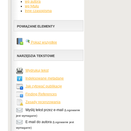
wg autora
wg tytułu
Inne czasopisma
POWIĄZANE ELEMENTY
Pokaż wszystkie
NARZĘDZIA TEKSTOWE
Wydrukuj tekst
Indeksowane metadane
Jak cytować publikację
Finding References
Zasady recenzowania
Wyślij tekst przez e-mail
(Logowanie
jest wymagane)
E-mail do autora
(Logowanie jest
wymagane)