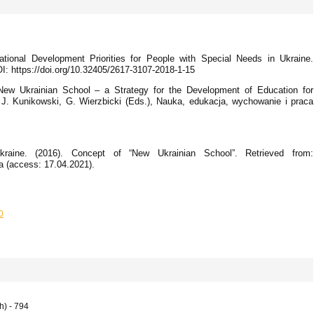
tional Development Priorities for People with Special Needs in Ukraine.
: https://doi.org/10.32405/2617-3107-2018-1-15
New Ukrainian School – a Strategy for the Development of Education for
 J. Kunikowski, G. Wierzbicki (Eds.), Nauka, edukacja, wychowanie i praca
raine. (2016). Concept of “New Ukrainian School”. Retrieved from:
a (access: 17.04.2021).
0
h) - 794