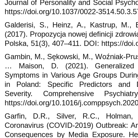
Journal of Personality and Social Psych
https://doi.org/10.1037/0022-3514.50.3.
Galderisi, S., Heinz, A., Kastrup, M., 
(2017). Propozycja nowej definicji zdrow
Polska, 51(3), 407–411. DOI: https://do
Gambin, M., Sękowski, M., Woźniak-Prus,
… Maison, D. (2021). Generalized 
Symptoms in Various Age Groups Duri
in Poland: Specific Predictors and
Severity. Comprehensive Psychia
https://doi.org/10.1016/j.comppsych.202
Garfin, D.R., Silver, R.C., Holman
Coronavirus (COVID-2019) Outbreak: Ampl
Consequences by Media Exposure. Hea