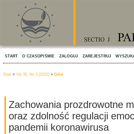
START
O CZASOPIŚMIE
ZALOGUJ
ZAREJESTRUJ
WYSZUK
Start
>
Vol 35, No 3 (2022)
>
Góra
Zachowania prozdrowotne m
oraz zdolność regulacji emoc
pandemii koronawirusa