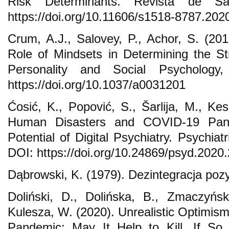
Risk Determinants. Revista de S
https://doi.org/10.11606/s1518-8787.20
Crum, A.J., Salovey, P., Achor, S. (201
Role of Mindsets in Determining the S
Personality and Social Psychology
https://doi.org/10.1037/a0031201
Ćosić, K., Popović, S., Šarlija, M., Kes
Human Disasters and COVID-19 Pand
Potential of Digital Psychiatry. Psychia
DOI: https://doi.org/10.24869/psyd.2020
Dąbrowski, K. (1979). Dezintegracja po
Doliński, D., Dolińska, B., Zmaczyńs
Kulesza, W. (2020). Unrealistic Optimism
Pandemic: May It Help to Kill, If S