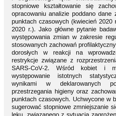
stopniowe kształtowanie się zach
opracowaniu analizie poddano dane 
punktach czasowych (kwiecień 2020 r.
2020 r.). Jako główne pytanie bada
występowania zmian w zakresie regul
stosowanych zachowań profilaktyczn
dorosłych w reakcji na wprowadz
restrykcje związane z rozprzestrzen
SARS-CoV-2. Wśród kobiet i mę
występowanie istotnych statysty
wynikami w deklarowanych pos
przestrzegania higieny oraz zachow
punktach czasowych. Uchwycone w b
sugerować stopniowe zmniejszanie s
lęku, związanego z sytuacją zagroż