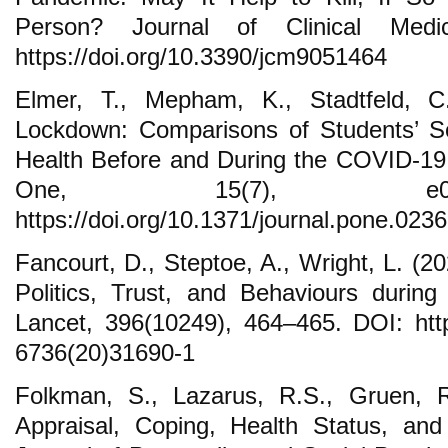
Person? Journal of Clinical Medi
https://doi.org/10.3390/jcm9051464
Elmer, T., Mepham, K., Stadtfeld, C
Lockdown: Comparisons of Students’ S
Health Before and During the COVID-19 C
One, 15(7), e02
https://doi.org/10.1371/journal.pone.023
Fancourt, D., Steptoe, A., Wright, L. (
Politics, Trust, and Behaviours duri
Lancet, 396(10249), 464–465. DOI: http
6736(20)31690-1
Folkman, S., Lazarus, R.S., Gruen, R
Appraisal, Coping, Health Status, an