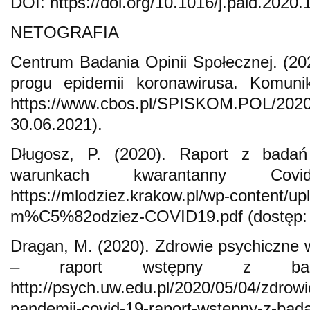
DOI: https://doi.org/10.1016/j.paid.2020
NETOGRAFIA
Centrum Badania Opinii Społecznej. (20
progu epidemii koronawirusa. Komun
https://www.cbos.pl/SPISKOM.POL/20
30.06.2021).
Długosz, P. (2020). Raport z bada
warunkach kwarantanny Cov
https://mlodziez.krakow.pl/wp-content/u
m%C5%82odziez-COVID19.pdf (dostęp: 
Dragan, M. (2020). Zdrowie psychiczne 
– raport wstępny z bad
http://psych.uw.edu.pl/2020/05/04/zdrow
pandemii-covid-19-raport-wstepny-z-ba