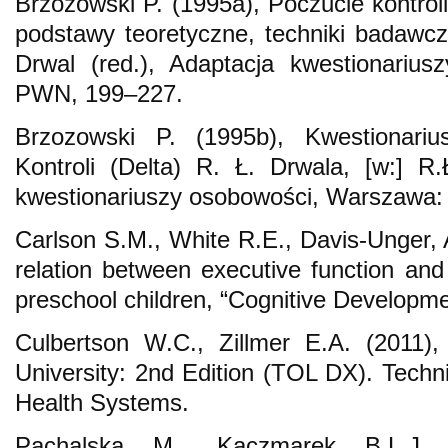
Brzozowski P. (1995a), Poczucie kontrol
podstawy teoretyczne, techniki badawcze
Drwal (red.), Adaptacja kwestionariu
PWN, 199–227.
Brzozowski P. (1995b), Kwestionari
Kontroli (Delta) R. Ł. Drwala, [w:] R.
kwestionariuszy osobowości, Warszawa
Carlson S.M., White R.E., Davis-Unger, 
relation between executive function and
preschool children, “Cognitive Developme
Culbertson W.C., Zillmer E.A. (2011)
University: 2nd Edition (TOL DX). Techn
Health Systems.
Pąchalska M., Kaczmarek B.L.J.,