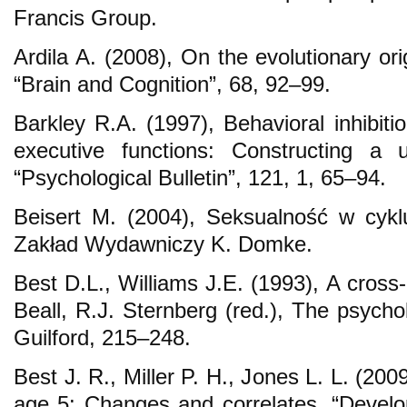
Francis Group.
Ardila A. (2008), On the evolutionary ori
“Brain and Cognition”, 68, 92–99.
Barkley R.A. (1997), Behavioral inhibiti
executive functions: Constructing a 
“Psychological Bulletin”, 121, 1, 65–94.
Beisert M. (2004), Seksualność w cykl
Zakład Wydawniczy K. Domke.
Best D.L., Williams J.E. (1993), A cross-c
Beall, R.J. Sternberg (red.), The psych
Guilford, 215–248.
Best J. R., Miller P. H., Jones L. L. (200
age 5: Changes and correlates, “Devel