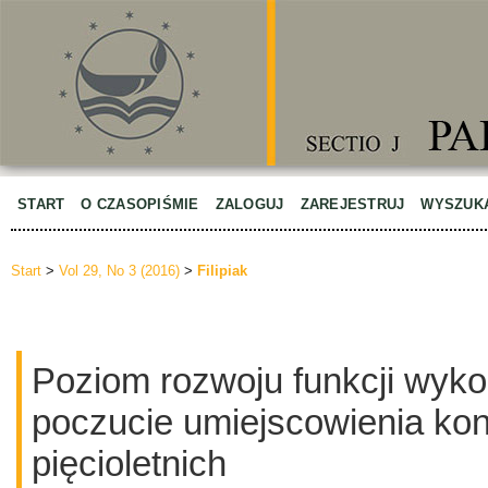
START
O CZASOPIŚMIE
ZALOGUJ
ZAREJESTRUJ
WYSZUK
Start
>
Vol 29, No 3 (2016)
>
Filipiak
Poziom rozwoju funkcji wyk
poczucie umiejscowienia kont
pięcioletnich