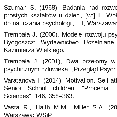
Szuman S. (1968), Badania nad rozwoj
prostych kształtów u dzieci, [w:] L. Wo
do nauczania psychologii, t. I, Warsza
Trempała J. (2000), Modele rozwoju ps
Bydgoszcz: Wydawnictwo Uczelniane 
Kazimierza Wielkiego.
Trempała J. (2001), Dwa przełomy w
psychicznym człowieka, „Przegląd Psycho
Varatanova I. (2014), Motivation, Self-a
Senior School children, “Procedia 
Sciences”, 146, 358–363.
Vasta R., Haith M.M., Miller S.A. (20
Warszawa: WSiP.