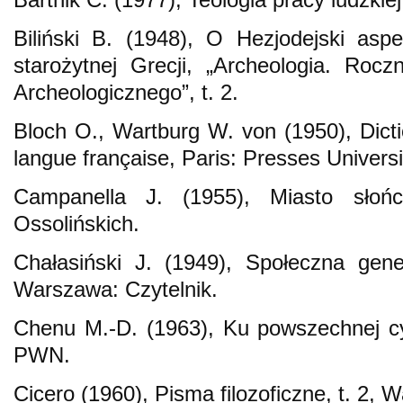
Biliński B. (1948), O Hezjodejski asp
starożytnej Grecji, „Archeologia. Roc
Archeologicznego”, t. 2.
Bloch O., Wartburg W. von (1950), Dicti
langue française, Paris: Presses Universi
Campanella J. (1955), Miasto słoń
Ossolińskich.
Chałasiński J. (1949), Społeczna geneal
Warszawa: Czytelnik.
Chenu M.-D. (1963), Ku powszechnej cy
PWN.
Cicero (1960), Pisma filozoficzne, t. 2