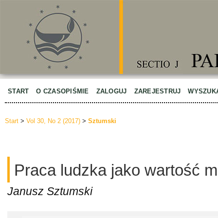
START
O CZASOPIŚMIE
ZALOGUJ
ZAREJESTRUJ
WYSZUK
Start
>
Vol 30, No 2 (2017)
>
Sztumski
Praca ludzka jako wartość m
Janusz Sztumski