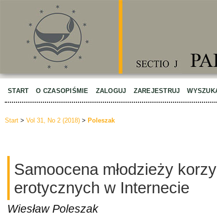
START
O CZASOPIŚMIE
ZALOGUJ
ZAREJESTRUJ
WYSZUK
Start
>
Vol 31, No 2 (2018)
>
Poleszak
Samoocena młodzieży korzyst
erotycznych w Internecie
Wiesław Poleszak