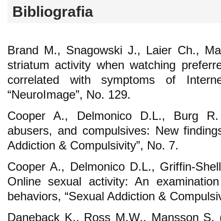
Bibliografia
Brand M., Snagowski J., Laier Ch., Ma
striatum activity when watching preferr
correlated with symptoms of Interne
“NeuroImage”, No. 129.
Cooper A., Delmonico D.L., Burg R.
abusers, and compulsives: New findings
Addiction & Compulsivity”, No. 7.
Cooper A., Delmonico D.L., Griffin-Shel
Online sexual activity: An examination 
behaviors, “Sexual Addiction & Compulsiv
Daneback K., Ross M.W., Mansson S. (2