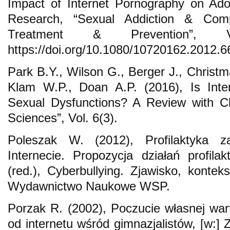
Impact of Internet Pornography on Ado
Research, “Sexual Addiction & Comp
Treatment & Prevention”, 
https://doi.org/10.1080/10720162.2012.6
Park B.Y., Wilson G., Berger J., Christm
Klam W.P., Doan A.P. (2016), Is Inte
Sexual Dysfunctions? A Review with Cli
Sciences”, Vol. 6(3).
Poleszak W. (2012), Profilaktyka 
Internecie. Propozycja działań profilak
(red.), Cyberbullying. Zjawisko, konteks
Wydawnictwo Naukowe WSP.
Porzak R. (2002), Poczucie własnej wart
od internetu wśród gimnazjalistów, [w:] 