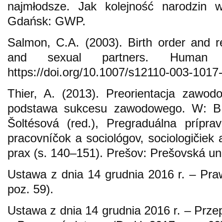
najmłodsze. Jak kolejność narodzin w
Gdańsk: GWP.
Salmon, C.A. (2003). Birth order and rel
and sexual partners. Human 
https://doi.org/10.1007/s12110-003-1017-
Thier, A. (2013). Preorientacja zawo
podstawa sukcesu zawodowego. W: B.
Šoltésová (red.), Pregraduálna prípra
pracovníčok a sociológov, sociologičiek 
prax (s. 140–151). Prešov: Prešovská uni
Ustawa z dnia 14 grudnia 2016 r. – Pr
poz. 59).
Ustawa z dnia 14 grudnia 2016 r. – Prz