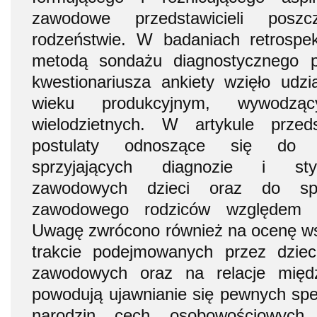
zawodowe przedstawicieli posz
rodzeństwie. W badaniach retrosp
metodą sondażu diagnostycznego p
kwestionariusza ankiety wzięło udz
wieku produkcyjnym, wywodz
wielodzietnych. W artykule przed
postulaty odnoszące się do po
sprzyjających diagnozie i stym
zawodowych dzieci oraz do spo
zawodowego rodziców względem po
Uwagę zwrócono również na ocenę wsp
trakcie podejmowanych przez dzie
zawodowych oraz na relacje międ
powodują ujawnianie się pewnych spe
narodzin cech osobowościowych