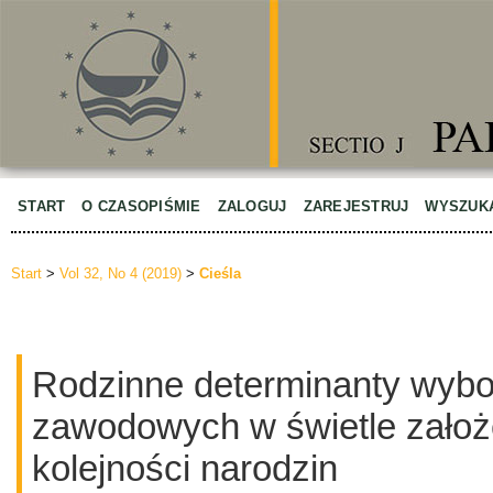
START
O CZASOPIŚMIE
ZALOGUJ
ZAREJESTRUJ
WYSZUK
Start
>
Vol 32, No 4 (2019)
>
Cieśla
Rodzinne determinanty wybo
zawodowych w świetle założe
kolejności narodzin