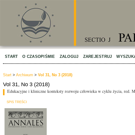
START
O CZASOPIŚMIE
ZALOGUJ
ZAREJESTRUJ
WYSZUK
Start
>
Archiwum
>
Vol 31, No 3 (2018)
Vol 31, No 3 (2018)
Edukacyjne i kliniczne konteksty rozwoju człowieka w cyklu życia, red.
SPIS TREŚCI