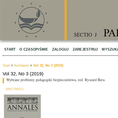
START
O CZASOPIŚMIE
ZALOGUJ
ZAREJESTRUJ
WYSZUK
Start
>
Archiwum
>
Vol 32, No 3 (2019)
Vol 32, No 3 (2019)
Wybrane problemy pedagogiki bezpieczeństwa, red. Ryszard Bera
SPIS TREŚCI