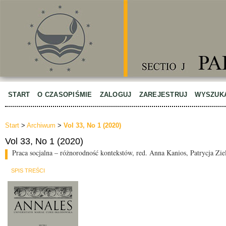
START
O CZASOPIŚMIE
ZALOGUJ
ZAREJESTRUJ
WYSZUK
Start
>
Archiwum
>
Vol 33, No 1 (2020)
Vol 33, No 1 (2020)
Praca socjalna – różnorodność kontekstów, red. Anna Kanios, Patrycja Zie
SPIS TREŚCI