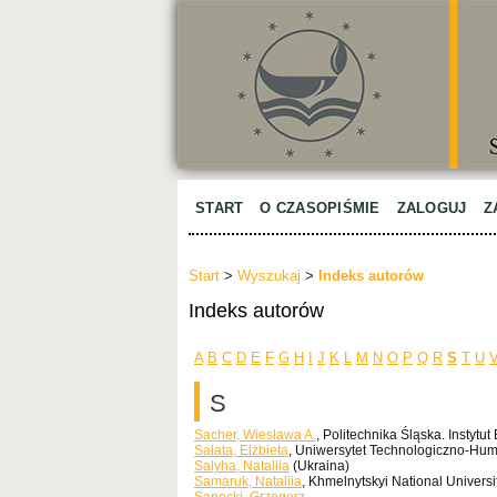
START
O CZASOPIŚMIE
ZALOGUJ
Z
Start
>
Wyszukaj
>
Indeks autorów
Indeks autorów
A
B
C
D
E
F
G
H
I
J
K
L
M
N
O
P
Q
R
S
T
U
S
Sacher, Wiesława A.
, Politechnika Śląska. Instyt
Sałata, Elżbieta
, Uniwersytet Technologiczno-Hum
Salyha, Nataliia
(Ukraina)
Samaruk, Nataliia
, Khmelnytskyi National Universi