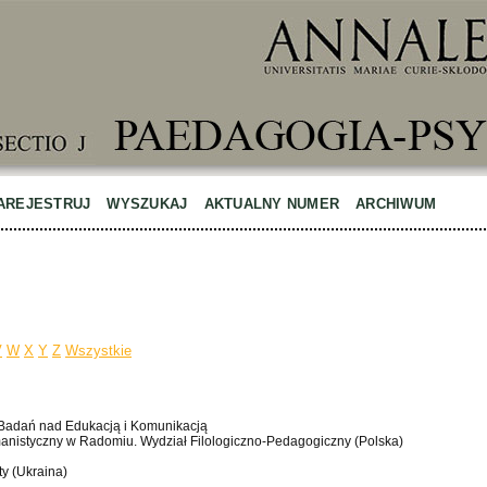
AREJESTRUJ
WYSZUKAJ
AKTUALNY NUMER
ARCHIWUM
V
W
X
Y
Z
Wszystkie
ut Badań nad Edukacją i Komunikacją
anistyczny w Radomiu. Wydział Filologiczno-Pedagogiczny (Polska)
ty (Ukraina)