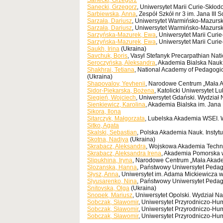
Sanecki, Grzegorz
Sanecki, Grzegorz
, Uniwersytet Marii Curie-Skłod
Sarbiewska, Anna
, Zespół Szkół nr 3 im. Jana III
Sarzała, Dariusz
, Uniwersytet Warmińsko-Mazursk
Sarzała, Dariusz
, Uniwersytet Warmińsko-Mazursk
Sarzyńska-Mazurek, Ewa
, Uniwersytet Marii Curi
Sarzyńska-Mazurek, Ewa
, Uniwersytet Marii Curi
Saukh, Irina
(Ukraina)
Savchuk, Boris
, Vasyl Stefanyk Precarpathian Nati
Seroczyńska, Aleksandra
, Akademia Bialska Nauk
Shakhrai, Tetiana
, National Academy of Pedagogica
(Ukraina)
Shapovalov, Yevhenii
, Narodowe Centrum „Mała A
Sidor-Piekarska, Bożena
, Katolicki Uniwersytet Lu
Siegień, Wojciech
, Uniwersytet Gdański. Wydział
Sienkiewicz, Karolina
, Akademia Bialska im. Jana 
Sikora, Ilona
Sitarczyk, Małgorzata
, Lubelska Akademia WSEI. 
Sitko, Agata
Skalski, Sebastian
, Polska Akademia Nauk. Instytu
Skotna, Nadiya
(Ukraina)
Skrabacz, Aleksandra
, Wojskowa Akademia Technic
Skrabacz, Aleksandra Irena
, Akademia Pomorska w
Slipukhina, Iryna
, Narodowe Centrum „Mała Akade
Slozanska, Hanna
, Państwowy Uniwersytet Pedag
Słysz, Anna
, Uniwersytet im. Adama Mickiewicza 
Slyusarenko, Nina
, Państwowy Uniwersytet Pedag
Snitovska, Olga
(Ukraina)
Snopek, Mariusz
, Uniwersytet Opolski. Wydział N
Sobczak, Sławomir
, Uniwersytet Przyrodniczo-Hum
Sobczak, Sławomir
, Uniwersytet Przyrodniczo-Hu
Sobczak, Sławomir
, Uniwersytet Przyrodniczo-Hu