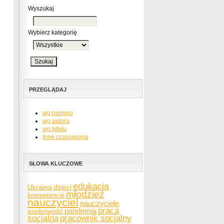
Wyszukaj
Wybierz kategorię
PRZEGLĄDAJ
wg numeru
wg autora
wg tytułu
Inne czasopisma
SŁOWA KLUCZOWE
edukacja
Ukraina
dzieci
młodzież
kompetencje
nauczyciel
nauczyciele
praca
pandemia
osobowość
socjalna
pracownik socjalny