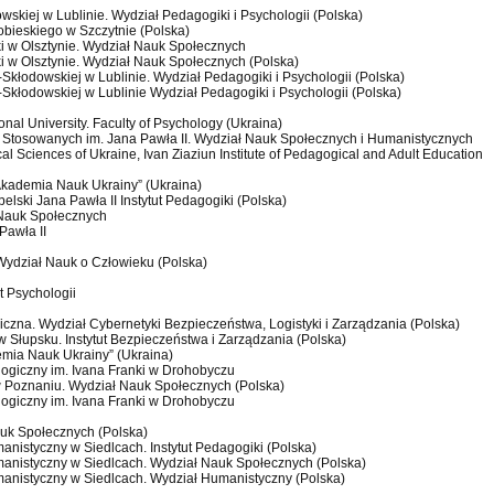
owskiej w Lublinie. Wydział Pedagogiki i Psychologii (Polska)
 Sobieskiego w Szczytnie (Polska)
i w Olsztynie. Wydział Nauk Społecznych
i w Olsztynie. Wydział Nauk Społecznych (Polska)
e-Skłodowskiej w Lublinie. Wydział Pedagogiki i Psychologii (Polska)
e-Skłodowskiej w Lublinie Wydział Pedagogiki i Psychologii (Polska)
onal University. Faculty of Psychology (Ukraina)
 Stosowanych im. Jana Pawła II. Wydział Nauk Społecznych i Humanistycznych
l Sciences of Ukraine, Ivan Ziaziun Institute of Pedagogical and Adult Education
kademia Nauk Ukrainy” (Ukraina)
belski Jana Pawła II Instytut Pedagogiki (Polska)
 Nauk Społecznych
Pawła II
Wydział Nauk o Człowieku (Polska)
t Psychologii
zna. Wydział Cybernetyki Bezpieczeństwa, Logistyki i Zarządzania (Polska)
 Słupsku. Instytut Bezpieczeństwa i Zarządzania (Polska)
mia Nauk Ukrainy” (Ukraina)
ogiczny im. Ivana Franki w Drohobyczu
w Poznaniu. Wydział Nauk Społecznych (Polska)
ogiczny im. Ivana Franki w Drohobyczu
auk Społecznych (Polska)
anistyczny w Siedlcach. Instytut Pedagogiki (Polska)
manistyczny w Siedlcach. Wydział Nauk Społecznych (Polska)
manistyczny w Siedlcach. Wydział Humanistyczny (Polska)