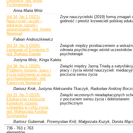
chroniące, red. Anna
Tychmanowicz
Anna Maria Mróz
Vol 34, No 1 (2021):
Zryw nauczycielski (2019) formą zmagań 
Nauczyciel i uczeń –
godność i prestiż krzewicieli polskiej eduka
edukacja, rozwój i
wspomaganie, red. Inneta
Nowosad
Fabian Andruszkiewicz
Vol 33, No 3 (2020):
Związek między przebaczeniem a wskaźn
Language of Emotions II,
zdrowia psychicznego wśród uczestników
red. Barbara Gawda
psychoterapii
Justyna Mróz, Kinga Kaleta
Vol 38, No 1 (2025):
Związki między Jasną Triadą a satysfakcj
Problemy rozwoju, pracy i
pracy i życia wśród nauczycieli: mediacyjn
życia rodzinnego w ujęciu
poczucia sensu życia
psychopedagogiki, red.
Katarzyna Nowasad
Dariusz Krok, Justyna Aleksandra Tkaczyk, Radosław Andrzej Bocz
Vol 31, No 3 (2018):
Związki wczesnych nieadaptacyjnych sc
Edukacyjne i kliniczne
z poczuciem sensu życia i dobrostanem
konteksty rozwoju
psychicznym
człowieka w cyklu życia,
red. Małgorzata Kostka-
Szymańska
Bartosz Gubernak, Przemysław Król, Małgorzata Kuzyk, Dorota Mąci
736 - 763 z 763
elementów