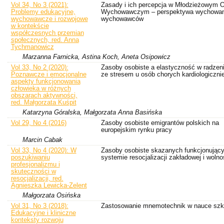
Vol 34, No 3 (2021):
Zasady i ich percepcja w Młodzieżowym 
Problemy edukacyjne,
Wychowawczym – perspektywa wychowan
wychowawcze i rozwojowe
wychowawców
w kontekście
współczesnych przemian
społecznych, red. Anna
Tychmanowicz
Marzanna Farnicka, Astina Koch, Aneta Osipowicz
Vol 33, No 2 (2020):
Zasoby osobiste a elastyczność w radzeni
Poznawcze i emocjonalne
ze stresem u osób chorych kardiologiczni
aspekty funkcjonowania
człowieka w różnych
obszarach aktywności,
red. Małgorzata Kuśpit
Katarzyna Góralska, Małgorzata Anna Basińska
Vol 29, No 4 (2016)
Zasoby osobiste emigrantów polskich na
europejskim rynku pracy
Marcin Cabak
Vol 33, No 4 (2020): W
Zasoby osobiste skazanych funkcjonując
poszukiwaniu
systemie resocjalizacji zakładowej i wolno
profesjonalizmu i
skuteczności w
resocjalizacji, red.
Agnieszka Lewicka-Zelent
Małgorzata Osińska
Vol 31, No 3 (2018):
Zastosowanie mnemotechnik w nauce szk
Edukacyjne i kliniczne
konteksty rozwoju