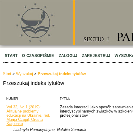
START
O CZASOPIŚMIE
ZALOGUJ
ZAREJESTRUJ
WYSZUK
Start
>
Wyszukaj
>
Przeszukaj indeks tytułów
Przeszukaj indeks tytułów
NUMER
TYTUŁ
Vol 32, No 1 (2019):
Zasada integracji jako sposób zapewnieni
Aktualne problemy
interdyscyplinarnych związków w szkoleni
edukacji na Ukrainie, red.
profesjonalistów
Marija Czepil, Oresta
Karpenko
Liudmyla Romanyshyna, Nataliia Samaruk