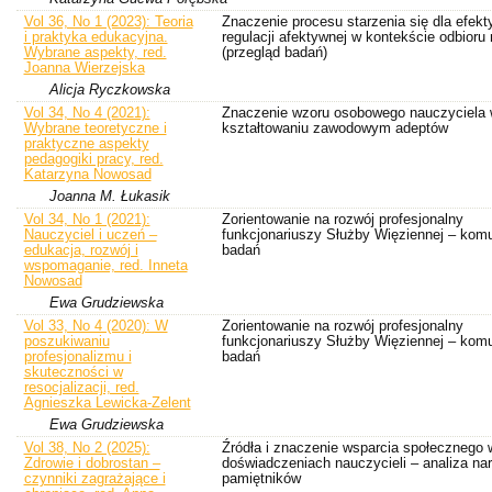
Vol 36, No 1 (2023): Teoria
Znaczenie procesu starzenia się dla efek
i praktyka edukacyjna.
regulacji afektywnej w kontekście odbioru
Wybrane aspekty, red.
(przegląd badań)
Joanna Wierzejska
Alicja Ryczkowska
Vol 34, No 4 (2021):
Znaczenie wzoru osobowego nauczyciela
Wybrane teoretyczne i
kształtowaniu zawodowym adeptów
praktyczne aspekty
pedagogiki pracy, red.
Katarzyna Nowosad
Joanna M. Łukasik
Vol 34, No 1 (2021):
Zorientowanie na rozwój profesjonalny
Nauczyciel i uczeń –
funkcjonariuszy Służby Więziennej – komu
edukacja, rozwój i
badań
wspomaganie, red. Inneta
Nowosad
Ewa Grudziewska
Vol 33, No 4 (2020): W
Zorientowanie na rozwój profesjonalny
poszukiwaniu
funkcjonariuszy Służby Więziennej – komu
profesjonalizmu i
badań
skuteczności w
resocjalizacji, red.
Agnieszka Lewicka-Zelent
Ewa Grudziewska
Vol 38, No 2 (2025):
Źródła i znaczenie wsparcia społecznego 
Zdrowie i dobrostan –
doświadczeniach nauczycieli – analiza nar
czynniki zagrażające i
pamiętników