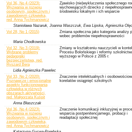
Vol 36, No 4 (2023):
Zjawisko (nie)wykluczenia społecznego ro
Wyzwania w rozwoju
wychowujących dziecko z niepełnosprawn
osobowym, społecznym i
środowisku lokalnym i ich wsparcie
zawodowym człowieka,
red. Anna Tychmanowicz
Stanisława Nazaruk, Joanna Waszczuk, Ewa Lipska, Agnieszka Olę
Vol 28, No 1 (2015)
Zmiana społeczna jako kategoria analizy 
wobec problemów niepełnosprawności
Maria Chodkowska
Vol 32, No 3 (2019):
Zmiany w kształceniu nauczycieli w konte
Wybrane problemy
Procesu Bolońskiego i reformy szkolnictw
pedagogiki
wyższego w Polsce z 2005 r.
bezpieczeństwa, red.
Ryszard Bera
Lidia Agnieszka Pawelec
Vol 33, No 2 (2020):
Znaczenie intelektualnych i osobowościo
Poznawcze i emocjonalne
korelatów osiągnięć szkolnych
aspekty funkcjonowania
człowieka w różnych
obszarach aktywności,
red. Małgorzata Kuśpit
Anna Błaszczak
Vol 36, No 4 (2023):
Znaczenie komunikacji inkluzyjnej w proce
Wyzwania w rozwoju
wsparcia postpenitencjarnego, probacji i
osobowym, społecznym i
readaptacji społecznej
zawodowym człowieka,
red. Anna Tychmanowicz
Katarzyna Gucwa-Porębska