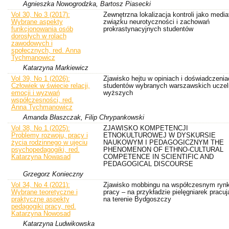
Agnieszka Nowogrodzka, Bartosz Piasecki
Vol 30, No 3 (2017):
Zewnętrzna lokalizacja kontroli jako media
Wybrane aspekty
związku neurotyczności i zachowań
funkcjonowania osób
prokrastynacyjnych studentów
dorosłych w rolach
zawodowych i
społecznych, red. Anna
Tychmanowicz
Katarzyna Markiewicz
Vol 39, No 1 (2026):
Zjawisko hejtu w opiniach i doświadczenia
Człowiek w świecie relacji,
studentów wybranych warszawskich uczel
emocji i wyzwań
wyższych
współczesności, red.
Anna Tychmanowicz
Amanda Błaszczak, Filip Chrypankowski
Vol 38, No 1 (2025):
ZJAWISKO KOMPETENCJI
Problemy rozwoju, pracy i
ETNOKULTUROWEJ W DYSKURSIE
życia rodzinnego w ujęciu
NAUKOWYM I PEDAGOGICZNYM THE
psychopedagogiki, red.
PHENOMENON OF ETHNO-CULTURAL
Katarzyna Nowasad
COMPETENCE IN SCIENTIFIC AND
PEDAGOGICAL DISCOURSE
Grzegorz Konieczny
Vol 34, No 4 (2021):
Zjawisko mobbingu na współczesnym ryn
Wybrane teoretyczne i
pracy – na przykładzie pielęgniarek pracu
praktyczne aspekty
na terenie Bydgoszczy
pedagogiki pracy, red.
Katarzyna Nowosad
Katarzyna Ludwikowska