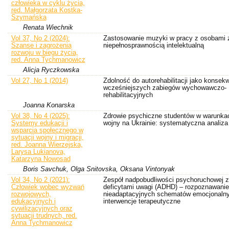
człowieka w cyklu życia,
red. Małgorzata Kostka-
Szymańska
Renata Wiechnik
Vol 37, No 2 (2024):
Zastosowanie muzyki w pracy z osobami 
Szanse i zagrożenia
niepełnosprawnością intelektualną
rozwoju w biegu życia,
red. Anna Tychmanowicz
Alicja Ryczkowska
Vol 27, No 1 (2014)
Zdolność do autorehabilitacji jako konsek
wcześniejszych zabiegów wychowawczo-
rehabilitacyjnych
Joanna Konarska
Vol 38, No 4 (2025):
Zdrowie psychiczne studentów w warunka
Systemy edukacji i
wojny na Ukrainie: systematyczna analiza
wsparcia społecznego w
sytuacji wojny i migracji,
red. Joanna Wierzejska,
Larysa Lukianova,
Katarzyna Nowosad
Boris Savchuk, Olga Snitovska, Oksana Vintonyak
Vol 34, No 2 (2021):
Zespół nadpobudliwości psychoruchowej z
Człowiek wobec wyzwań
deficytami uwagi (ADHD) – rozpoznawanie
rozwojowych,
nieadaptacyjnych schematów emocjonalny
edukacyjnych i
interwencje terapeutyczne
cywilizacyjnych oraz
sytuacji trudnych, red.
Anna Tychmanowicz