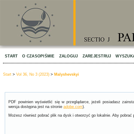
START
O CZASOPIŚMIE
ZALOGUJ
ZAREJESTRUJ
WYSZUK
Start
>
Vol 36, No 3 (2023)
>
Malyshevskyi
PDF powinien wyświetlić się w przeglądarce, jeżeli posiadasz zain
wersja dostępna jest na stronie
adobe.com
).
Możesz również pobrać plik na dysk i otworzyć go lokalnie. Aby pobrać p