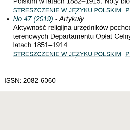
Polskim w latach 1882–1915. Noty bio
STRESZCZENIE W JĘZYKU POLSKIM
P
No 47 (2019)
- Artykuły
Aktywność religijna urzędników pochod
terenowych Departamentu Opłat Celny
latach 1851–1914
STRESZCZENIE W JĘZYKU POLSKIM
P
ISSN: 2082-6060