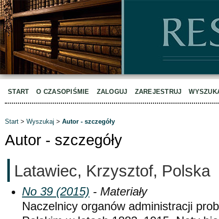
START
O CZASOPIŚMIE
ZALOGUJ
ZAREJESTRUJ
WYSZUK
Start
>
Wyszukaj
>
Autor - szczegóły
Autor - szczegóły
Latawiec, Krzysztof, Polska
No 39 (2015)
- Materiały
Naczelnicy organów administracji prob