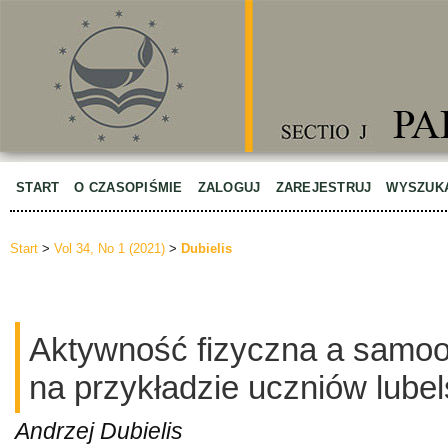
START
O CZASOPIŚMIE
ZALOGUJ
ZAREJESTRUJ
WYSZUK
Start
>
Vol 34, No 1 (2021)
>
Dubielis
Aktywność fizyczna a samo
na przykładzie uczniów lubel
Andrzej Dubielis