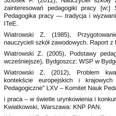
Szlosek F. (2012), Nauczyciel szkoły
zainteresowań pedagogiki pracy [w:] 
Pedagogika pracy — tradycja i wyzwan
ITeE.
Wiatrowski Z. (1985), Przygotowani
nauczycieli szkół zawodowych. Raport 
Wiatrowski Z. (2005), Podstawy pedag
wcześniejsze), Bydgoszcz: WSP w Bydg
Wiatrowski Z. (2012), Problem kwal
kontekście europejskich i krajowych 
Pedagogiczne” LXV – Komitet Nauk Pe
i praca – w świetle urynkowienia i konkure
Kwiatkowski, Warszawa: KNP PAN.