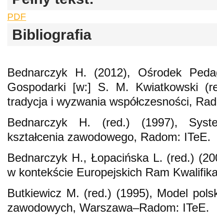
PDF
Bibliografia
Bednarczyk H. (2012), Ośrodek Pedag
Gospodarki [w:] S. M. Kwiatkowski (r
tradycja i wyzwania współczesności, Ra
Bednarczyk H. (red.) (1997), Syst
kształcenia zawodowego, Radom: ITeE.
Bednarczyk H., Łopacińska L. (red.) (2
w kontekście Europejskich Ram Kwalifika
Butkiewicz M. (red.) (1995), Model polsk
zawodowych, Warszawa–Radom: ITeE.