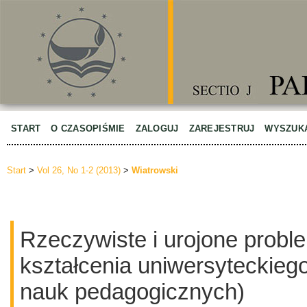
START
O CZASOPIŚMIE
ZALOGUJ
ZAREJESTRUJ
WYSZUK
Start
>
Vol 26, No 1-2 (2013)
>
Wiatrowski
Rzeczywiste i urojone probl
kształcenia uniwersyteckieg
nauk pedagogicznych)