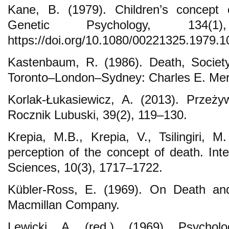
Kane, B. (1979). Children’s concept 
Genetic Psychology, 134(
https://doi.org/10.1080/00221325.1979.
Kastenbaum, R. (1986). Death, Societ
Toronto–London–Sydney: Charles E. Merr
Korlak-Łukasiewicz, A. (2013). Przeży
Rocznik Lubuski, 39(2), 119–130.
Krepia, M.B., Krepia, V., Tsilingiri, M
perception of the concept of death. Inte
Sciences, 10(3), 1717–1722.
Kübler-Ross, E. (1969). On Death a
Macmillan Company.
Lewicki, A. (red.). (1969). Psycholo