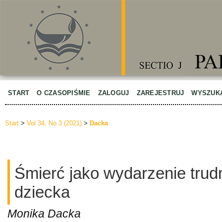
START
O CZASOPIŚMIE
ZALOGUJ
ZAREJESTRUJ
WYSZUK
Start
>
Vol 34, No 3 (2021)
>
Dacka
Śmierć jako wydarzenie trud
dziecka
Monika Dacka