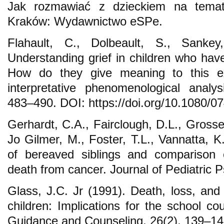
Jak rozmawiać z dzieckiem na temat
Kraków: Wydawnictwo eSPe.
Flahault, C., Dolbeault, S., Sanke
Understanding grief in children who have
How do they give meaning to this e
interpretative phenomenological analy
483–490. DOI: https://doi.org/10.1080/
Gerhardt, C.A., Fairclough, D.L., Grosse
Jo Gilmer, M., Foster, T.L., Vannatta, K
of bereaved siblings and comparison c
death from cancer. Journal of Pediatric 
Glass, J.C. Jr (1991). Death, loss, and
children: Implications for the school c
Guidance and Counseling, 26(2), 139–14