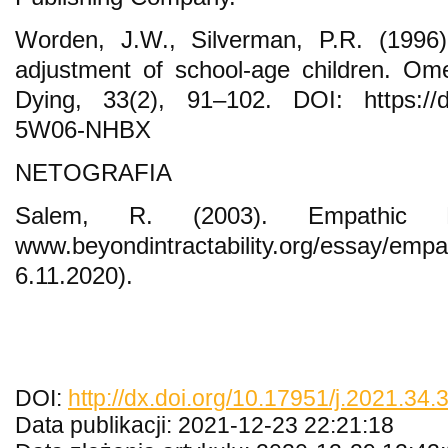
Worden, J.W., Silverman, P.R. (1996)
adjustment of school-age children. Om
Dying, 33(2), 91–102. DOI: https://d
5W06-NHBX
NETOGRAFIA
Salem, R. (2003). Empathic L
www.beyondintractability.org/essay/em
6.11.2020).
DOI:
http://dx.doi.org/10.17951/j.2021.34
Data publikacji: 2021-12-23 22:21:18