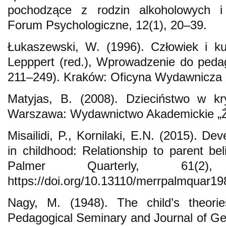
pochodzące z rodzin alkoholowych i 
Forum Psychologiczne, 12(1), 20–39.
Łukaszewski, W. (1996). Człowiek i ku
Lepppert (red.), Wprowadzenie do peda
211–249). Kraków: Oficyna Wydawnicza 
Matyjas, B. (2008). Dzieciństwo w kry
Warszawa: Wydawnictwo Akademickie „Ż
Misailidi, P., Kornilaki, E.N. (2015). Dev
in childhood: Relationship to parent bel
Palmer Quarterly, 61(2
https://doi.org/10.13110/merrpalmquar19
Nagy, M. (1948). The child’s theori
Pedagogical Seminary and Journal of Gen