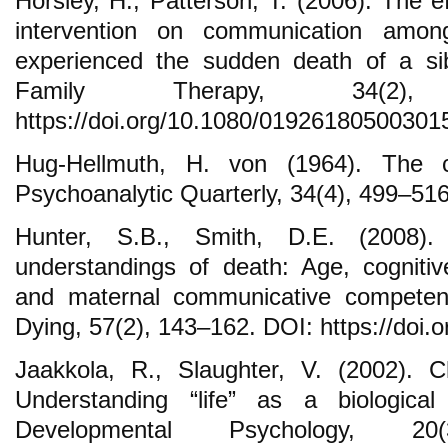
Horsley, H., Patterson, T. (2006). The e
intervention on communication amo
experienced the sudden death of a sib
Family Therapy, 34(2)
https://doi.org/10.1080/01926180500301
Hug-Hellmuth, H. von (1964). The c
Psychoanalytic Quarterly, 34(4), 499–516
Hunter, S.B., Smith, D.E. (2008). 
understandings of death: Age, cognitive
and maternal communicative competen
Dying, 57(2), 143–162. DOI: https://doi
Jaakkola, R., Slaughter, V. (2002). C
Understanding “life” as a biological
Developmental Psychology, 2