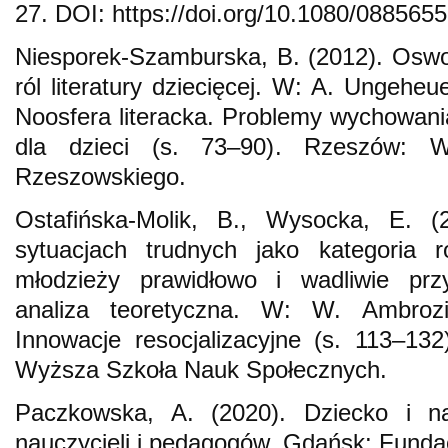
27. DOI: https://doi.org/10.1080/08856
Niesporek-Szamburska, B. (2012). Oswoi
ról literatury dziecięcej. W: A. Ungeheu
Noosfera literacka. Problemy wychowania 
dla dzieci (s. 73–90). Rzeszów: W
Rzeszowskiego.
Ostafińska-Molik, B., Wysocka, E. 
sytuacjach trudnych jako kategoria r
młodzieży prawidłowo i wadliwie prz
analiza teoretyczna. W: W. Ambrozi
Innowacje resocjalizacyjne (s. 113–1
Wyższa Szkoła Nauk Społecznych.
Paczkowska, A. (2020). Dziecko i na
nauczycieli i pedagogów. Gdańsk: Funda