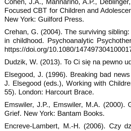
Cohen, J.A., Mannarino, A.P., Deblinger,
Focused CBT for Children and Adolescent
New York: Guilford Press.
Crehan, G. (2004). The surviving sibling: 
in childhood. Psychoanalytic Psychothe
https://doi.org/10.1080/1474973041000
Dudzik, W. (2013). To Ci się na pewno u
Elsegood, J. (1996). Breaking bad news 
J. Elsegood (eds.), Working with Childre
55). London: Harcourt Brace.
Emswiler, J.P., Emswiler, M.A. (2000). 
Grief. New York: Bantam Books.
Encreve-Lambert, M.-H. (2006). Czy dz