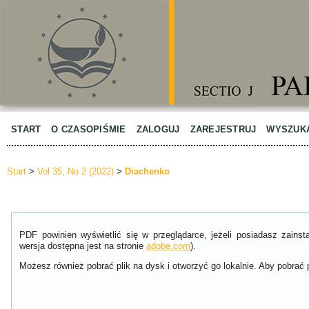
START
O CZASOPIŚMIE
ZALOGUJ
ZAREJESTRUJ
WYSZUK
Start
>
Vol 35, No 2 (2022)
>
Diachenko
PDF powinien wyświetlić się w przeglądarce, jeżeli posiadasz zain
wersja dostępna jest na stronie
adobe.com
).
Możesz również pobrać plik na dysk i otworzyć go lokalnie. Aby pobrać p