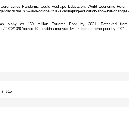
e Coronavirus Pandemic Could Reshape Education. World Economic Forum.
nda/2020/03/3-ways-coronavirus-is-reshaping-education-and-what-changes-
as Many as 150 Million Extreme Poor by 2021. Retrieved from:
ase/2020/10/07/covid-19-to-addas-manyas-150-million-extreme-poor-by-2021
h) - 915