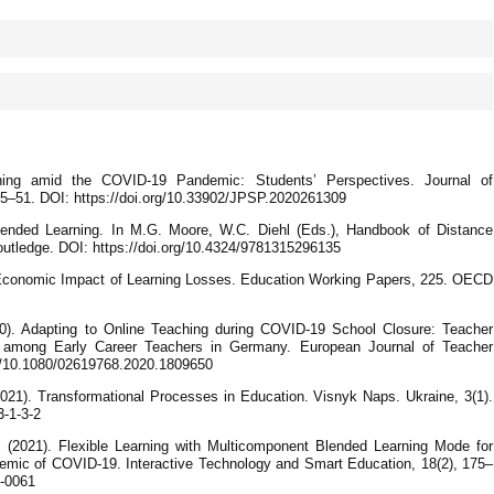
ning amid the COVID-19 Pandemic: Students’ Perspectives. Journal of
45–51. DOI: https://doi.org/10.33902/JPSP.2020261309
lended Learning. In M.G. Moore, W.C. Diehl (Eds.), Handbook of Distance
outledge. DOI: https://doi.org/10.4324/9781315296135
Economic Impact of Learning Losses. Education Working Papers, 225. OECD
020). Adapting to Online Teaching during COVID-19 School Closure: Teacher
 among Early Career Teachers in Germany. European Journal of Teacher
rg/10.1080/02619768.2020.1809650
021). Transformational Processes in Education. Visnyk Naps. Ukraine, 3(1).
3-1-3-2
 (2021). Flexible Learning with Multicomponent Blended Learning Mode for
emic of COVID-19. Interactive Technology and Smart Education, 18(2), 175–
0-0061