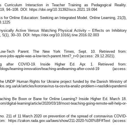
s Curriculum Interaction in Teacher Training as Pedagogical Reality.
19, 94–108. DOI: https://doi.org/10.31392/iscs.2021.19.094
s for Online Education: Seeking an Integrated Model. Online Learning, 21(3),
i3.1225
hysically Active Versus Watching Physical Activity – Effects on Inhibitory
 5(1), 30–33. DOI: https://doi.org/10.1016/j.tine.2016.02.003
ow-Tech Parent. The New York Times, Sept. 10. Retrieved from:
eve-jobs-apple-was-a-low-tech-parent.html?_r=0 (access: 29.12.2021).
g after COVID-19. Inside Higher Ed. Apr. 1. Retrieved from:
ing/blogs/learning-innovation/teaching-andlearning-after-covid-19 (access:
The UNDP Human Rights for Ukraine project funded by the Danish Ministry of
.org.ua/uk/articles/koronavirus-ta-osvita-analiz-problem-i-naslidkivpandemii
eaching Be Boon or Bane for Online Learning? Inside Higher Ed. March 18.
/digital-learning/article/2020/03/18/most-teaching-going-remote-will-help-or-
e no. 211 of 11 March 2020 on prevention of the spread of coronavirus COVID-
from: https://zakon.rada.gov.ua/laws/show/211-2020-%D0%BF#Text (access: