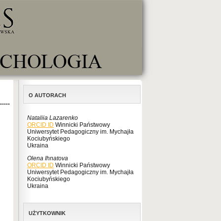
O AUTORACH
Nataliia Lazarenko
ORCID ID
Winnicki Państwowy
Uniwersytet Pedagogiczny im. Mychajła
Kociubyńskiego
Ukraina
Olena Ihnatova
ORCID ID
Winnicki Państwowy
Uniwersytet Pedagogiczny im. Mychajła
Kociubyńskiego
Ukraina
UŻYTKOWNIK