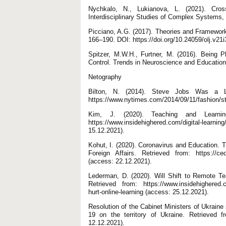
Nychkalo, N., Lukianova, L. (2021). Cros
Interdisciplinary Studies of Complex Systems, 
Picciano, A.G. (2017). Theories and Framework
166–190. DOI: https://doi.org/10.24059/olj.v21
Spitzer, M.W.H., Furtner, M. (2016). Being P
Control. Trends in Neuroscience and Education,
Netography
Bilton, N. (2014). Steve Jobs Was a L
https://www.nytimes.com/2014/09/11/fashion/st
Kim, J. (2020). Teaching and Learnin
https://www.insidehighered.com/digital-learn
15.12.2021).
Kohut, І. (2020). Coronavirus and Education. 
Foreign Affairs. Retrieved from: https://cedos
(access: 22.12.2021).
Lederman, D. (2020). Will Shift to Remote T
Retrieved from: https://www.insidehighered.com
hurt-online-learning (access: 25.12.2021).
Resolution of the Cabinet Ministers of Ukrain
19 on the territory of Ukraine. Retrieved 
12.12.2021).