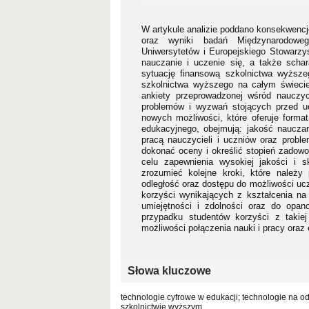
W artykule analizie poddano konsekwencj
oraz wyniki badań Międzynarodowego
Uniwersytetów i Europejskiego Stowarzy
nauczanie i uczenie się, a także scha
sytuację finansową szkolnictwa wyższeg
szkolnictwa wyższego na całym świeci
ankiety przeprowadzonej wśród nauczyci
problemów i wyzwań stojących przed uc
nowych możliwości, które oferuje format
edukacyjnego, obejmują: jakość nauczani
pracą nauczycieli i uczniów oraz proble
dokonać oceny i określić stopień zadowo
celu zapewnienia wysokiej jakości i s
zrozumieć kolejne kroki, które należy
odległość oraz dostępu do możliwości ucz
korzyści wynikających z kształcenia na
umiejętności i zdolności oraz do opa
przypadku studentów korzyści z takie
możliwości połączenia nauki i pracy oraz
Słowa kluczowe
technologie cyfrowe w edukacji; technologie na o
szkolnictwie wyższym