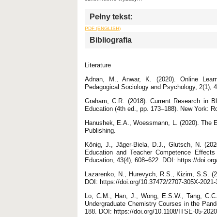
Pełny tekst:
PDF (ENGLISH)
Bibliografia
Literature
Adnan, M., Anwar, K. (2020). Online Lear
Pedagogical Sociology and Psychology, 2(1), 
Graham, C.R. (2018). Current Research in B
Education (4th ed., pp. 173–188). New York: R
Hanushek, E.A., Woessmann, L. (2020). The 
Publishing.
König, J., Jäger-Biela, D.J., Glutsch, N. (2
Education and Teacher Competence Effects
Education, 43(4), 608–622. DOI: https://doi.o
Lazarenko, N., Hurevych, R.S., Kizim, S.S. (2
DOI: https://doi.org/10.37472/2707-305X-2021-
Lo, C.M., Han, J., Wong, E.S.W., Tang, C.C.
Undergraduate Chemistry Courses in the Pand
188. DOI: https://doi.org/10.1108/ITSE-05-202