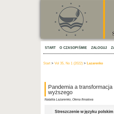
START
O CZASOPIŚMIE
ZALOGUJ
Z
Start
>
Vol 35, No 1 (2022)
>
Lazarenko
Pandemia a transformacja 
wyższego
Nataliia Lazarenko, Olena Ihnatova
Streszczenie w języku polskim