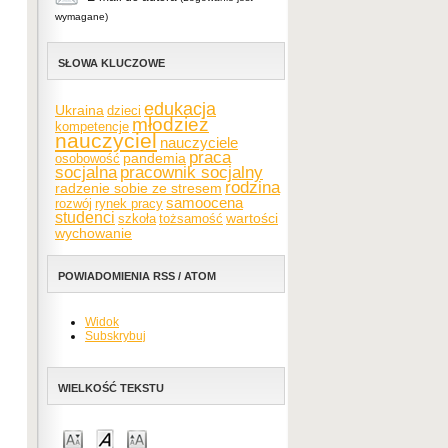
wymagane)
SŁOWA KLUCZOWE
edukacja
Ukraina
dzieci
młodzież
kompetencje
nauczyciel
nauczyciele
praca
pandemia
osobowość
socjalna
pracownik socjalny
rodzina
radzenie sobie ze stresem
samoocena
rozwój
rynek pracy
studenci
wartości
szkoła
tożsamość
wychowanie
POWIADOMIENIA RSS / ATOM
Widok
Subskrybuj
WIELKOŚĆ TEKSTU