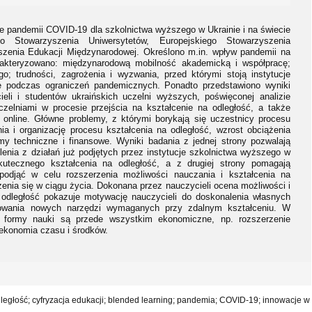
e pandemii COVID-19 dla szkolnictwa wyższego w Ukrainie i na świecie
 Stowarzyszenia Uniwersytetów, Europejskiego Stowarzyszenia
szenia Edukacji Międzynarodowej. Określono m.in. wpływ pandemii na
rakteryzowano: międzynarodową mobilność akademicką i współpracę;
o; trudności, zagrożenia i wyzwania, przed którymi stoją instytucje
e podczas ograniczeń pandemicznych. Ponadto przedstawiono wyniki
eli i studentów ukraińskich uczelni wyższych, poświęconej analizie
zelniami w procesie przejścia na kształcenie na odległość, a także
 online. Główne problemy, z którymi borykają się uczestnicy procesu
a i organizację procesu kształcenia na odległość, wzrost obciążenia
my techniczne i finansowe. Wyniki badania z jednej strony pozwalają
lenia z działań już podjętych przez instytucje szkolnictwa wyższego w
kutecznego kształcenia na odległość, a z drugiej strony pomagają
 podjąć w celu rozszerzenia możliwości nauczania i kształcenia na
enia się w ciągu życia. Dokonana przez nauczycieli ocena możliwości i
 odległość pokazuje motywację nauczycieli do doskonalenia własnych
nowania nowych narzędzi wymaganych przy zdalnym kształceniu. W
j formy nauki są przede wszystkim ekonomiczne, np. rozszerzenie
 ekonomia czasu i środków.
dległość; cyfryzacja edukacji; blended learning; pandemia; COVID-19; innowacje w