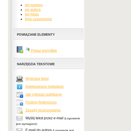
wg numeru
wg autora
wg tytułu
Inne czasopisma
POWIĄZANE ELEMENTY
Pokaż wszystkie
NARZĘDZIA TEKSTOWE
Wydrukuj tekst
Indeksowane metadane
Jak cytować publikację
Finding References
Zasady recenzowania
Wyślij tekst przez e-mail
(Logowanie
jest wymagane)
E-mail do autora
(Logowanie jest