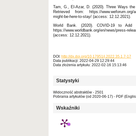
Tam, G., El-Azar, D. (2020). Three Ways th
Retrieved from: https://www.weforum.org/age
might-be-here-to-stay/ (access: 12.12.2021).
World Bank. (2020). COVID-19 to Add 
https://www.worldbank.org/en/news/press-rele
(access: 12.12.2021).
DOI:
http://dx.doi.org/10.17951/j.2022.35.1.7-17
Data publikacji: 2022-04-29 12:29:44
Data złożenia artykułu: 2022-02-16 15:13:46
Statystyki
Widoczność abstraktów - 2501
Pobrania artykułów (od 2020-06-17) - PDF (Englis
Wskaźniki