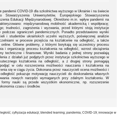
e pandemii COVID-19 dla szkolnictwa wyższego w Ukrainie i na świecie
 Stowarzyszenia Uniwersytetów, Europejskiego Stowarzyszenia
szenia Edukacji Międzynarodowej. Określono m.in. wpływ pandemii na
rakteryzowano: międzynarodową mobilność akademicką i współpracę;
o; trudności, zagrożenia i wyzwania, przed którymi stoją instytucje
e podczas ograniczeń pandemicznych. Ponadto przedstawiono wyniki
eli i studentów ukraińskich uczelni wyższych, poświęconej analizie
zelniami w procesie przejścia na kształcenie na odległość, a także
 online. Główne problemy, z którymi borykają się uczestnicy procesu
a i organizację procesu kształcenia na odległość, wzrost obciążenia
my techniczne i finansowe. Wyniki badania z jednej strony pozwalają
lenia z działań już podjętych przez instytucje szkolnictwa wyższego w
kutecznego kształcenia na odległość, a z drugiej strony pomagają
 podjąć w celu rozszerzenia możliwości nauczania i kształcenia na
enia się w ciągu życia. Dokonana przez nauczycieli ocena możliwości i
 odległość pokazuje motywację nauczycieli do doskonalenia własnych
nowania nowych narzędzi wymaganych przy zdalnym kształceniu. W
j formy nauki są przede wszystkim ekonomiczne, np. rozszerzenie
 ekonomia czasu i środków.
dległość; cyfryzacja edukacji; blended learning; pandemia; COVID-19; innowacje w