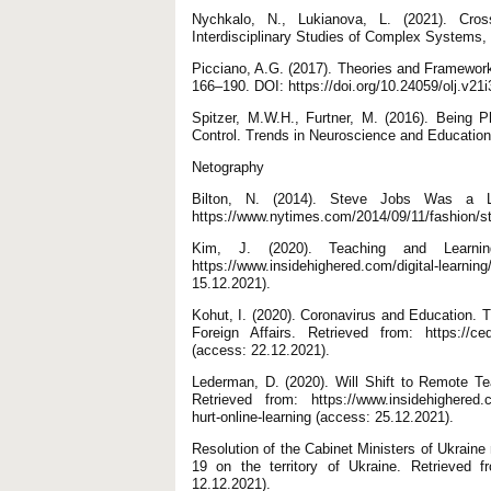
Nychkalo, N., Lukianova, L. (2021). Cros
Interdisciplinary Studies of Complex Systems, 
Picciano, A.G. (2017). Theories and Framework
166–190. DOI: https://doi.org/10.24059/olj.v21
Spitzer, M.W.H., Furtner, M. (2016). Being P
Control. Trends in Neuroscience and Education,
Netography
Bilton, N. (2014). Steve Jobs Was a L
https://www.nytimes.com/2014/09/11/fashion/st
Kim, J. (2020). Teaching and Learnin
https://www.insidehighered.com/digital-learn
15.12.2021).
Kohut, І. (2020). Coronavirus and Education. 
Foreign Affairs. Retrieved from: https://cedos
(access: 22.12.2021).
Lederman, D. (2020). Will Shift to Remote T
Retrieved from: https://www.insidehighered.com
hurt-online-learning (access: 25.12.2021).
Resolution of the Cabinet Ministers of Ukrain
19 on the territory of Ukraine. Retrieved 
12.12.2021).