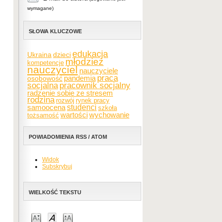
wymagane)
SŁOWA KLUCZOWE
edukacja
Ukraina
dzieci
młodzież
kompetencje
nauczyciel
nauczyciele
praca
pandemia
osobowość
socjalna
pracownik socjalny
radzenie sobie ze stresem
rodzina
rozwój
rynek pracy
samoocena
studenci
szkoła
wartości
wychowanie
tożsamość
POWIADOMIENIA RSS / ATOM
Widok
Subskrybuj
WIELKOŚĆ TEKSTU