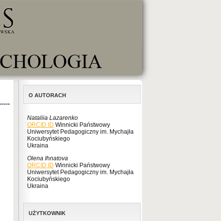
O AUTORACH
Nataliia Lazarenko
ORCID ID
Winnicki Państwowy
Uniwersytet Pedagogiczny im. Mychajła
Kociubyńskiego
Ukraina
Olena Ihnatova
ORCID ID
Winnicki Państwowy
Uniwersytet Pedagogiczny im. Mychajła
Kociubyńskiego
Ukraina
UŻYTKOWNIK