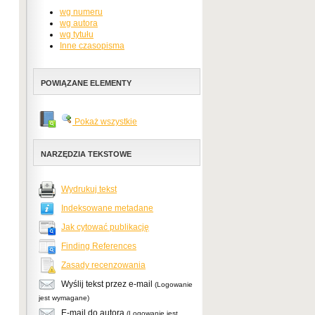
wg numeru
wg autora
wg tytułu
Inne czasopisma
POWIĄZANE ELEMENTY
Pokaż wszystkie
NARZĘDZIA TEKSTOWE
Wydrukuj tekst
Indeksowane metadane
Jak cytować publikację
Finding References
Zasady recenzowania
Wyślij tekst przez e-mail
(Logowanie
jest wymagane)
E-mail do autora
(Logowanie jest