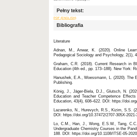
Pełny tekst:
PDF (ENGLISH)
Bibliografia
Literature
Adnan, M., Anwar, K. (2020). Online Lear
Pedagogical Sociology and Psychology, 2(1), 
Graham, C.R. (2018). Current Research in B
Education (4th ed., pp. 173–188). New York: R
Hanushek, E.A., Woessmann, L. (2020). The 
Publishing.
König, J., Jäger-Biela, D.J., Glutsch, N. (2
Education and Teacher Competence Effects
Education, 43(4), 608–622. DOI: https://doi.o
Lazarenko, N., Hurevych, R.S., Kizim, S.S. (2
DOI: https://doi.org/10.37472/2707-305X-2021-
Lo, C.M., Han, J., Wong, E.S.W., Tang, C.C.
Undergraduate Chemistry Courses in the Pand
188. DOI: https://doi.org/10.1108/ITSE-05-202