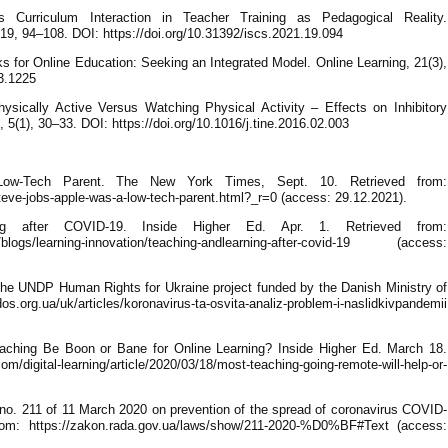
s Curriculum Interaction in Teacher Training as Pedagogical Reality.
19, 94–108. DOI: https://doi.org/10.31392/iscs.2021.19.094
s for Online Education: Seeking an Integrated Model. Online Learning, 21(3),
i3.1225
hysically Active Versus Watching Physical Activity – Effects on Inhibitory
 5(1), 30–33. DOI: https://doi.org/10.1016/j.tine.2016.02.003
ow-Tech Parent. The New York Times, Sept. 10. Retrieved from:
eve-jobs-apple-was-a-low-tech-parent.html?_r=0 (access: 29.12.2021).
g after COVID-19. Inside Higher Ed. Apr. 1. Retrieved from:
ing/blogs/learning-innovation/teaching-andlearning-after-covid-19 (access:
The UNDP Human Rights for Ukraine project funded by the Danish Ministry of
.org.ua/uk/articles/koronavirus-ta-osvita-analiz-problem-i-naslidkivpandemii
eaching Be Boon or Bane for Online Learning? Inside Higher Ed. March 18.
/digital-learning/article/2020/03/18/most-teaching-going-remote-will-help-or-
e no. 211 of 11 March 2020 on prevention of the spread of coronavirus COVID-
from: https://zakon.rada.gov.ua/laws/show/211-2020-%D0%BF#Text (access: