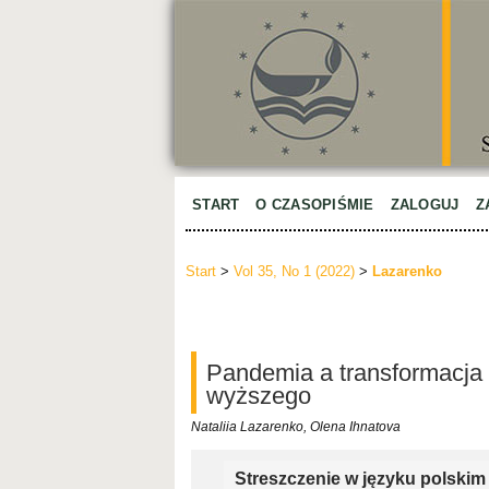
START
O CZASOPIŚMIE
ZALOGUJ
Z
Start
>
Vol 35, No 1 (2022)
>
Lazarenko
Pandemia a transformacja 
wyższego
Nataliia Lazarenko, Olena Ihnatova
Streszczenie w języku polskim