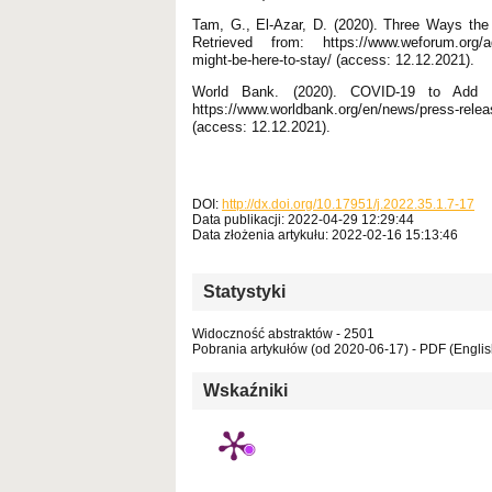
Tam, G., El-Azar, D. (2020). Three Ways th
Retrieved from: https://www.weforum.org/age
might-be-here-to-stay/ (access: 12.12.2021).
World Bank. (2020). COVID-19 to Add 
https://www.worldbank.org/en/news/press-rele
(access: 12.12.2021).
DOI:
http://dx.doi.org/10.17951/j.2022.35.1.7-17
Data publikacji: 2022-04-29 12:29:44
Data złożenia artykułu: 2022-02-16 15:13:46
Statystyki
Widoczność abstraktów - 2501
Pobrania artykułów (od 2020-06-17) - PDF (Englis
Wskaźniki