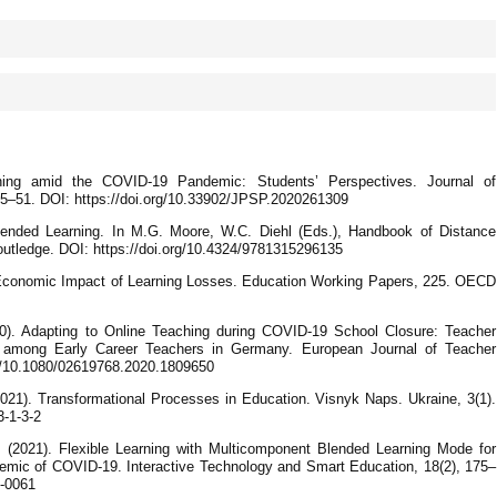
ning amid the COVID-19 Pandemic: Students’ Perspectives. Journal of
45–51. DOI: https://doi.org/10.33902/JPSP.2020261309
lended Learning. In M.G. Moore, W.C. Diehl (Eds.), Handbook of Distance
outledge. DOI: https://doi.org/10.4324/9781315296135
Economic Impact of Learning Losses. Education Working Papers, 225. OECD
020). Adapting to Online Teaching during COVID-19 School Closure: Teacher
 among Early Career Teachers in Germany. European Journal of Teacher
rg/10.1080/02619768.2020.1809650
021). Transformational Processes in Education. Visnyk Naps. Ukraine, 3(1).
3-1-3-2
 (2021). Flexible Learning with Multicomponent Blended Learning Mode for
emic of COVID-19. Interactive Technology and Smart Education, 18(2), 175–
0-0061