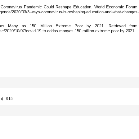
e Coronavirus Pandemic Could Reshape Education. World Economic Forum.
nda/2020/03/3-ways-coronavirus-is-reshaping-education-and-what-changes-
as Many as 150 Million Extreme Poor by 2021. Retrieved from:
ase/2020/10/07/covid-19-to-addas-manyas-150-million-extreme-poor-by-2021
h) - 915