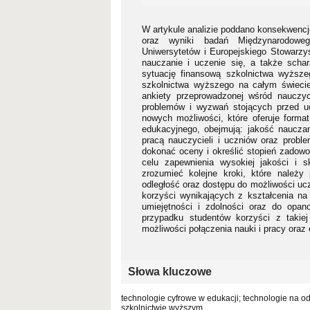
W artykule analizie poddano konsekwencj
oraz wyniki badań Międzynarodowego
Uniwersytetów i Europejskiego Stowarzy
nauczanie i uczenie się, a także scha
sytuację finansową szkolnictwa wyższeg
szkolnictwa wyższego na całym świeci
ankiety przeprowadzonej wśród nauczyci
problemów i wyzwań stojących przed uc
nowych możliwości, które oferuje format
edukacyjnego, obejmują: jakość nauczani
pracą nauczycieli i uczniów oraz proble
dokonać oceny i określić stopień zadowo
celu zapewnienia wysokiej jakości i s
zrozumieć kolejne kroki, które należy
odległość oraz dostępu do możliwości ucz
korzyści wynikających z kształcenia na
umiejętności i zdolności oraz do opa
przypadku studentów korzyści z takie
możliwości połączenia nauki i pracy oraz
Słowa kluczowe
technologie cyfrowe w edukacji; technologie na o
szkolnictwie wyższym