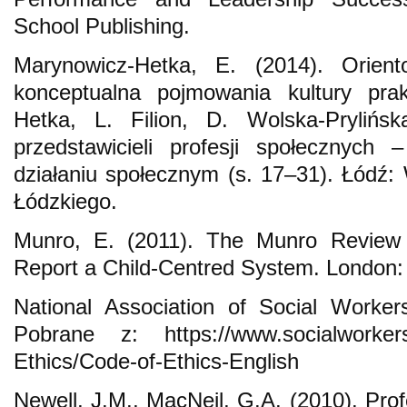
School Publishing.
Marynowicz-Hetka, E. (2014). Orien
konceptualna pojmowania kultury pra
Hetka, L. Filion, D. Wolska-Prylińska
przedstawicieli profesji społecznych
działaniu społecznym (s. 17–31). Łódź
Łódzkiego.
Munro, E. (2011). The Munro Review o
Report a Child-Centred System. London:
National Association of Social Worker
Pobrane z: https://www.socialworkers.
Ethics/Code-of-Ethics-English
Newell, J.M., MacNeil, G.A. (2010). Prof