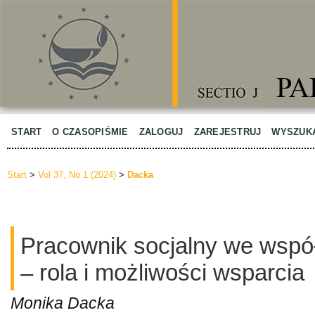
START
O CZASOPIŚMIE
ZALOGUJ
ZAREJESTRUJ
WYSZUK
Start
>
Vol 37, No 1 (2024)
>
Dacka
Pracownik socjalny we wspó
– rola i możliwości wsparcia
Monika Dacka