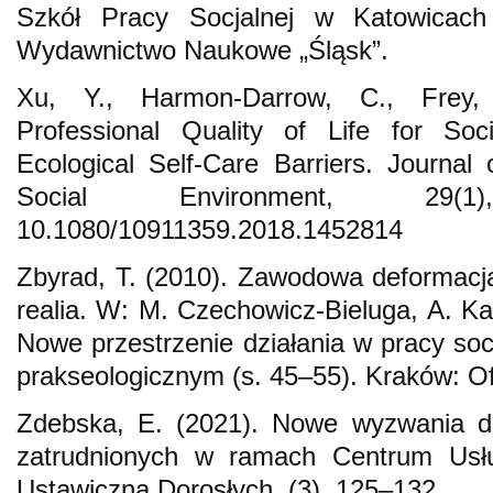
Szkół Pracy Socjalnej w Katowicach
Wydawnictwo Naukowe „Śląsk”.
Xu, Y., Harmon-Darrow, C., Frey, 
Professional Quality of Life for Soc
Ecological Self-Care Barriers. Journa
Social Environment, 29
10.1080/10911359.2018.1452814
Zbyrad, T. (2010). Zawodowa deformacja
realia. W: M. Czechowicz-Bieluga, A. Ka
Nowe przestrzenie działania w pracy soc
prakseologicznym (s. 45–55). Kraków: O
Zdebska, E. (2021). Nowe wyzwania dl
zatrudnionych w ramach Centrum Usł
Ustawiczna Dorosłych, (3), 125–132.