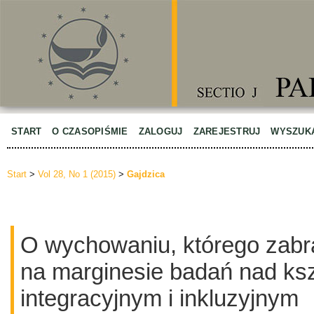
START
O CZASOPIŚMIE
ZALOGUJ
ZAREJESTRUJ
WYSZUK
Start
>
Vol 28, No 1 (2015)
>
Gajdzica
O wychowaniu, którego zabra
na marginesie badań nad ks
integracyjnym i inkluzyjnym