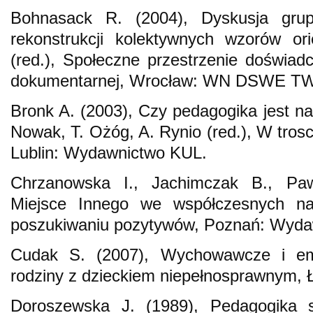
Bohnasack R. (2004), Dyskusja grup
rekonstrukcji kolektywnych wzorów ori
(red.), Społeczne przestrzenie doświadc
dokumentarnej, Wrocław: WN DSWE T
Bronk A. (2003), Czy pedagogika jest n
Nowak, T. Ożóg, A. Rynio (red.), W tros
Lublin: Wydawnictwo KUL.
Chrzanowska I., Jachimczak B., Paw
Miejsce Innego we współczesnych n
poszukiwaniu pozytywów, Poznań: Wyd
Cudak S. (2007), Wychowawcze i emo
rodziny z dzieckiem niepełnosprawnym,
Doroszewska J. (1989), Pedagogika s