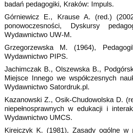
badań pedagogiki, Kraków: Impuls.
Górniewicz E., Krause A. (red.) (200
ponowoczesności, Dyskursy pedagogi
Wydawnictwo UW-M.
Grzegorzewska M. (1964), Pedagogi
Wydawnictwo PIPS.
Jachimczak B., Olszewska B., Podgórska
Miejsce Innego we współczesnych nau
Wydawnictwo Satordruk.pl.
Kazanowski Z., Osik-Chudowolska D. (red
niepełnosprawnych w edukacji i interak
Wydawnictwo UMCS.
Kirejczyk K. (1981), Zasady ogólne w