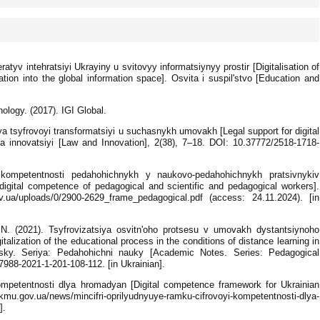
atyv intehratsiyi Ukrayiny u svitovyy informatsiynyy prostir [Digitalisation of
ation into the global information space]. Osvita i suspilʹstvo [Education and
ology. (2017). IGI Global.
tsyfrovoyi transformatsiyi u suchasnykh umovakh [Legal support for digital
ta innovatsiyi [Law and Innovation], 2(38), 7–18. DOI: 10.37772/2518-1718-
i kompetentnosti pedahohichnykh y naukovo-pedahohichnykh pratsivnykiv
digital competence of pedagogical and scientific and pedagogical workers].
gov.ua/uploads/0/2900-2629_frame_pedagogical.pdf (access: 24.11.2024). [in
 (2021). Tsyfrovizatsiya osvitnʹoho protsesu v umovakh dystantsiynoho
lization of the educational process in the conditions of distance learning in
pysky. Seriya: Pedahohichni nauky [Academic Notes. Series: Pedagogical
988-2021-1-201-108-112. [in Ukrainian].
mpetentnosti dlya hromadyan [Digital competence framework for Ukrainian
.kmu.gov.ua/news/mincifri-oprilyudnyuye-ramku-cifrovoyi-kompetentnosti-dlya-
].