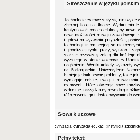
Streszczenie w języku polskim
Technologie cyfrowe stały się niezwykle 
zbrojnej Rosji na Ukrainę. Wydarzenia t
kontynuować proces edukacyjny nawet w 
nowe możliwości rozwoju zawodowego, spr
i gotowi na wyzwania przyszłości, ponie
technologii informacyjnej są niezbędnym
i globalizacji rynku pracy, wyzwań i z
stał się oczywistą zaletą dla każdego a
wyższego w stanie wojennym w Ukrainie
uogólnienie. Wyniki ankiety wykazały wy
na Podkarpackim Uniwersytecie Narodo
Istnieją jednak pewne problemy, takie jak
wymagają dalszej uwagi i rozwiązania
cyfrowych, które otwierają nowe możliw
widoczne: narzędzia cyfrowe dają możliwo
różnicowania go i dostosowywania do wy
Słowa kluczowe
cyfryzacja; cyfryzacja edukacji; instytucja szkol
Pełny tekst: