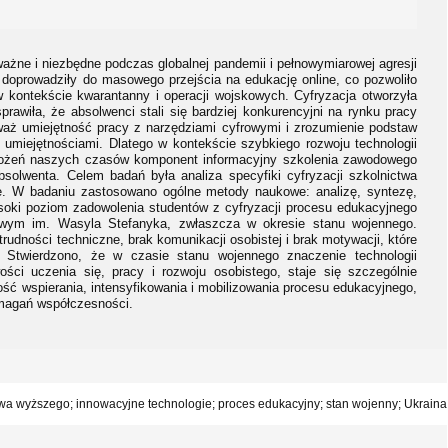
ważne i niezbędne podczas globalnej pandemii i pełnowymiarowej agresji
e doprowadziły do masowego przejścia na edukację online, co pozwoliło
kontekście kwarantanny i operacji wojskowych. Cyfryzacja otworzyła
awiła, że absolwenci stali się bardziej konkurencyjni na rynku pracy
waż umiejętność pracy z narzędziami cyfrowymi i zrozumienie podstaw
i umiejętnościami. Dlatego w kontekście szybkiego rozwoju technologii
agrożeń naszych czasów komponent informacyjny szkolenia zawodowego
bsolwenta. Celem badań była analiza specyfiki cyfryzacji szkolnictwa
. W badaniu zastosowano ogólne metody naukowe: analizę, syntezę,
soki poziom zadowolenia studentów z cyfryzacji procesu edukacyjnego
wym im. Wasyla Stefanyka, zwłaszcza w okresie stanu wojennego.
 trudności techniczne, brak komunikacji osobistej i brak motywacji, które
. Stwierdzono, że w czasie stanu wojennego znaczenie technologii
ości uczenia się, pracy i rozwoju osobistego, staje się szczególnie
ść wspierania, intensyfikowania i mobilizowania procesu edukacyjnego,
magań współczesności.
nictwa wyższego; innowacyjne technologie; proces edukacyjny; stan wojenny; Ukraina