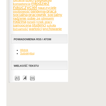
Ukraina
dzieci
młodzież
kompetencje
nauczyciel
nauczyciele
praca
pandemia
osobowość
socjalna
pracownik socjalny
radzenie sobie ze stresem
rodzina
rozwój
rynek pracy
samoocena
studenci
szkoła
wartości
wychowanie
tożsamość
POWIADOMIENIA RSS / ATOM
Widok
Subskrybuj
WIELKOŚĆ TEKSTU