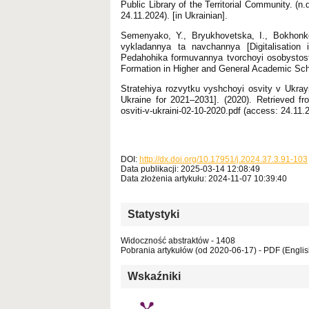
Public Library of the Territorial Community. (n.
24.11.2024). [in Ukrainian].
Semenyako, Y., Bryukhovetska, I., Bokhonko,
vykladannya ta navchannya [Digitalisation i
Pedahohika formuvannya tvorchoyi osobystosti
Formation in Higher and General Academic Scho
Stratehiya rozvytku vyshchoyi osvity v Ukray
Ukraine for 2021–2031]. (2020). Retrieved fro
osviti-v-ukraini-02-10-2020.pdf (access: 24.11.2
DOI:
http://dx.doi.org/10.17951/j.2024.37.3.91-103
Data publikacji: 2025-03-14 12:08:49
Data złożenia artykułu: 2024-11-07 10:39:40
Statystyki
Widoczność abstraktów - 1408
Pobrania artykułów (od 2020-06-17) - PDF (Englis
Wskaźniki