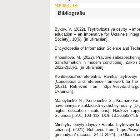
PDF (ENGLISH)
Bibliografia
Bykov, V. (2022). Tsyfrovizatsiya osvity – imper
education – an imperative for Ukraine’s integr
Society], 10(6). [in Ukrainian].
Encyclopedia of Information Science and Techn
Khoustova, M. (2022). Pravove zabezpechennya 
transformation in modern conditions]. Zakon 
2022-2(38)-1. [in Ukrainian].
Kontseptualʹno-referentna Ramka tsyfrovoy
[Conceptual and reference framework for the 
(2021). Retrieved from: https://osvita.diia.
Ukrainian].
Manoylenko N., Kononenko S., Kramarenko N.
navchannya v zakladakh vyshchoyi osvity [Digita
higher education institutions]. Naukovi za
Sciences], 201, 108–112. DOI: 10.36550/2415-7
Mintsyfry oprylyudnyuye Ramku tsyfrovoyi ko
citizens]. (2021). Retrieved from: https://www
gromadyan/ (access: 24.11.2024). [in Ukrainian