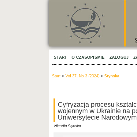
START
O CZASOPIŚMIE
ZALOGUJ
Z
Start
>
Vol 37, No 3 (2024)
>
Stynska
Cyfryzacja procesu kształ
wojennym w Ukrainie na 
Uniwersytecie Narodowym 
Viktoriia Stynska