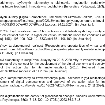
adzhennya tsyfrovykh tekhnolohiy u pidhotovku maybutnikh pedahohiv
ining future teachers]. Innovatsiyna pedahohika [Innovative Pedagogy], 11(3),
adyan Ukrainy [Digital Competence Framework for Ukrainian Citizens]. (2021).
rage/uploads/files/news_post/2021/3/mintsifra-oprilyudnyue-ramku-tsifrovoi-
A0%20%D0%A6%D0%9A.pdf (access: 24.11.2024). [in Ukrainian].
2023). Tsyfrovizatsiya osvitnʹoho protsesu v zakladakh vyshchoyi osvity v
 educational process in higher education institutions under the conditions of
ns], 1(56), 106–109. DOI: 10.15330/obrii.56.1.106-109. [in Ukrainian].
lʹnoyi ta dopovnenoyi realʹnosti [Prospects and opportunities of virtual and
ieved from: https://lemon.school/blog/perspektyvy-ta-mozhlyvosti-tehnologij-
.11.2024). [in Ukrainian].
voyi ekonomiky ta suspilʹstva Ukrayiny na 2018–2020 roky ta zatverdzhennya
pproval of the concept for the development of the digital economy and society
f the action plan for its implementation]. (2018). Retrieved from:
D1%80#Text (access: 24.11.2024). [in Ukrainian].
vykh kompetentnostey ta zatverdzhennya planu zakhodiv z yiyi realizatsiyi
pment of digital competencies and approval of the action plan for its
ps://zakon.rada.gov.ua/laws/show/167-2021-%D1%80#Tex (access: 24.11.2024).
on digitalizationin the context of globalization changes. Annales Universitatis
-Psychologia, 36(3), 7–18. DOI: 10.17951/j.2023.36.3.7-18