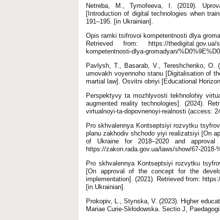
Netreba, M., Tymofeeva, I. (2019). Uprov
[Іntroduction of digital technologies when tra
191–195. [in Ukrainian].
Opis ramki tsifrovoi kompetentnosti dlya grom
Retrieved from: https://thedigital.gov.ua/sto
kompetentnosti-dlya-gromadyan/%D0%9E%D0%
Pavlysh, T., Basarab, V., Tereshchenko, O. (
umovakh voyennoho stanu [Digitalisation of the
martial law]. Osvitni obriyi [Educational Horizo
Perspektyvy ta mozhlyvosti tekhnolohiy virtua
augmented reality technologies]. (2024). Retr
virtualnoyi-ta-dopovnenoyi-realnosti (access: 24
Pro skhvalennya Kontseptsiyi rozvytku tsyfro
planu zakhodiv shchodo yiyi realizatsiyi [On a
of Ukraine for 2018–2020 and approval o
https://zakon.rada.gov.ua/laws/show/67-2018-%
Pro skhvalennya Kontseptsiyi rozvytku tsyfro
[On approval of the concept for the develo
implementation]. (2021). Retrieved from: htt
[in Ukrainian].
Prokopiv, L., Stynska, V. (2023). Higher educati
Mariae Curie-Skłodowska. Sectio J, Paedagogia