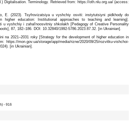
d.) Digitalisation. Terminology. Retrieved from: https://oth.nlu.org.ua/ (access:
 E. (2023). Tsyfrovizatsiya u vyshchiy osviti: instytutsiyni pidkhody do
n higher education: Institutional approaches to teaching and learning].
 u vyshchiy i zahalʹnoosvitniy shkolakh [Pedagogy of Creative Personality
ols], 87, 182–186. DOI: 10.32840/1992-5786.2023.87.32. [in Ukrainian].
ini na 2021–2031 roky [Strategy for the development of higher education in
m: https://mon.gov.ua/storage/app/media/rizne/2020/09/25/rozvitku-vishchoi-
024). [in Ukrainian].
h) - 916