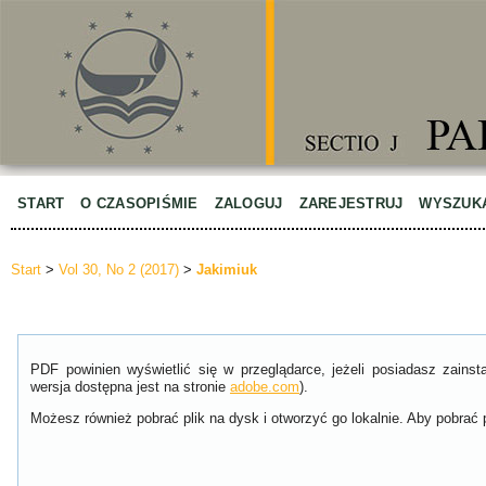
START
O CZASOPIŚMIE
ZALOGUJ
ZAREJESTRUJ
WYSZUK
Start
>
Vol 30, No 2 (2017)
>
Jakimiuk
PDF powinien wyświetlić się w przeglądarce, jeżeli posiadasz zain
wersja dostępna jest na stronie
adobe.com
).
Możesz również pobrać plik na dysk i otworzyć go lokalnie. Aby pobrać p