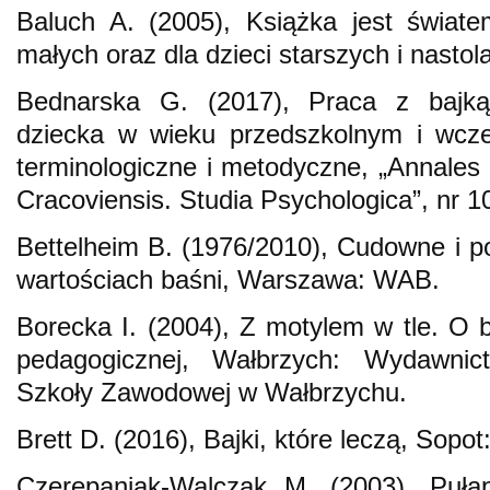
Baluch A. (2005), Książka jest światem
małych oraz dla dzieci starszych i nastol
Bednarska G. (2017), Praca z bajk
dziecka w wieku przedszkolnym i wcze
terminologiczne i metodyczne, „Annales 
Cracoviensis. Studia Psychologica”, nr 1
Bettelheim B. (1976/2010), Cudowne i p
wartościach baśni, Warszawa: WAB.
Borecka I. (2004), Z motylem w tle. O baś
pedagogicznej, Wałbrzych: Wydawni
Szkoły Zawodowej w Wałbrzychu.
Brett D. (2016), Bajki, które leczą, Sopo
Czerepaniak-Walczak M. (2003), Pułap