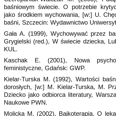
baśniowym świecie. O potrzebie krytyc
jako środkiem wychowania, [w:] U. Chęc
baśni, Szczecin: Wydawnictwo Uniwersyt
Gała A. (1999), Wychowywać przez baś
Grygielski (red.), W świecie dziecka, L
KUL.
Kaschak E. (2001), Nowa psycholo
feministyczne, Gdańsk: GWP.
Kielar-Turska M. (1992), Wartości baśn
dorosłych, [w:] M. Kielar-Turska, M. Pr
Dziecko jako odbiorca literatury, War
Naukowe PWN.
Molicka M. (2002), Bajkoterapia. O lęka