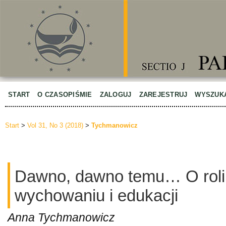
START
O CZASOPIŚMIE
ZALOGUJ
ZAREJESTRUJ
WYSZUK
Start
>
Vol 31, No 3 (2018)
>
Tychmanowicz
Dawno, dawno temu… O roli
wychowaniu i edukacji
Anna Tychmanowicz