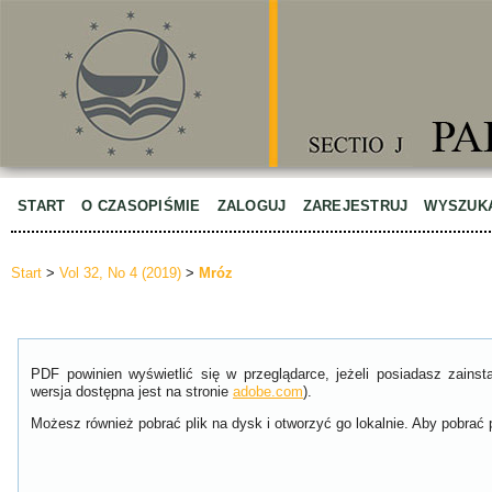
START
O CZASOPIŚMIE
ZALOGUJ
ZAREJESTRUJ
WYSZUK
Start
>
Vol 32, No 4 (2019)
>
Mróz
PDF powinien wyświetlić się w przeglądarce, jeżeli posiadasz zain
wersja dostępna jest na stronie
adobe.com
).
Możesz również pobrać plik na dysk i otworzyć go lokalnie. Aby pobrać p