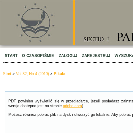
START
O CZASOPIŚMIE
ZALOGUJ
ZAREJESTRUJ
WYSZUK
Start
>
Vol 32, No 4 (2019)
>
Pikuła
PDF powinien wyświetlić się w przeglądarce, jeżeli posiadasz zain
wersja dostępna jest na stronie
adobe.com
).
Możesz również pobrać plik na dysk i otworzyć go lokalnie. Aby pobrać p