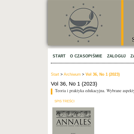
START
O CZASOPIŚMIE
ZALOGUJ
Z
Start
>
Archiwum
>
Vol 36, No 1 (2023)
Vol 36, No 1 (2023)
Teoria i praktyka edukacyjna. Wybrane aspekt
SPIS TREŚCI