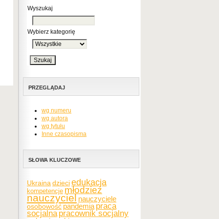
Wyszukaj
Wybierz kategorię
PRZEGLĄDAJ
wg numeru
wg autora
wg tytułu
Inne czasopisma
SŁOWA KLUCZOWE
edukacja
Ukraina
dzieci
młodzież
kompetencje
nauczyciel
nauczyciele
praca
pandemia
osobowość
socjalna
pracownik socjalny