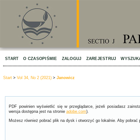
START
O CZASOPIŚMIE
ZALOGUJ
ZAREJESTRUJ
WYSZUK
Start
>
Vol 34, No 2 (2021)
>
Janowicz
PDF powinien wyświetlić się w przeglądarce, jeżeli posiadasz zain
wersja dostępna jest na stronie
adobe.com
).
Możesz również pobrać plik na dysk i otworzyć go lokalnie. Aby pobrać p