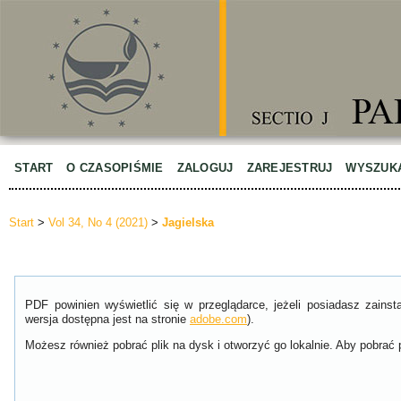
START
O CZASOPIŚMIE
ZALOGUJ
ZAREJESTRUJ
WYSZUK
Start
>
Vol 34, No 4 (2021)
>
Jagielska
PDF powinien wyświetlić się w przeglądarce, jeżeli posiadasz zain
wersja dostępna jest na stronie
adobe.com
).
Możesz również pobrać plik na dysk i otworzyć go lokalnie. Aby pobrać p