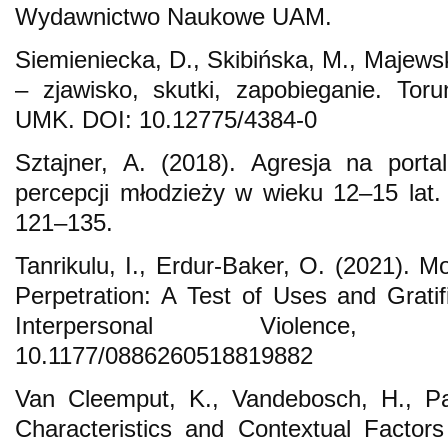
Wydawnictwo Naukowe UAM.
Siemieniecka, D., Skibińska, M., Majews
– zjawisko, skutki, zapobieganie. To
UMK. DOI: 10.12775/4384-0
Sztajner, A. (2018). Agresja na port
percepcji młodzieży w wieku 12–15 lat.
121–135.
Tanrikulu, I., Erdur-Baker, O. (2021). M
Perpetration: A Test of Uses and Gratif
Interpersonal Violence,
10.1177/0886260518819882
Van Cleemput, K., Vandebosch, H., Pa
Characteristics and Contextual Factors