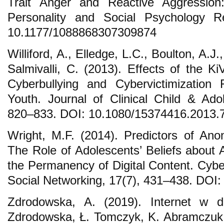
Trait Anger and Reactive Aggression:
Personality and Social Psychology R
10.1177/1088868307309874
Williford, A., Elledge, L.C., Boulton, A.J.,
Salmivalli, C. (2013). Effects of the K
Cyberbullying and Cybervictimization
Youth. Journal of Clinical Child & Ado
820–833. DOI: 10.1080/15374416.2013.
Wright, M.F. (2014). Predictors of An
The Role of Adolescents’ Beliefs about 
the Permanency of Digital Content. Cybe
Social Networking, 17(7), 431–438. DOI
Zdrodowska, A. (2019). Internet w 
Zdrodowska, Ł. Tomczyk, K. Abramczuk 