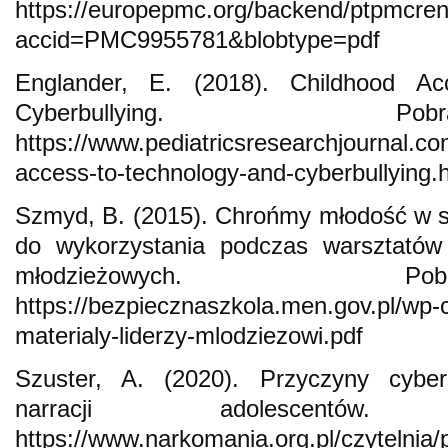
https://europepmc.org/backend/ptpmcren
accid=PMC9955781&blobtype=pdf
Englander, E. (2018). Childhood A
Cyberbullying. 
https://www.pediatricsresearchjournal.com
access-to-technology-and-cyberbullying.
Szmyd, B. (2015). Chrońmy młodość w si
do wykorzystania podczas warsztatów 
młodzieżowych. 
https://bezpiecznaszkola.men.gov.pl/wp-
materialy-liderzy-mlodziezowi.pdf
Szuster, A. (2020). Przyczyny cybe
narracji adolescent
https://www.narkomania.org.pl/czytelnia