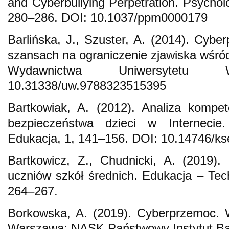
and Cyberbullying Perpetration. Psychol
280–286. DOI: 10.1037/ppm0000179
Barlińska, J., Szuster, A. (2014). Cybe
szansach na ograniczenie zjawiska wśr
Wydawnictwa Uniwersytetu W
10.31338/uw.9788323515395
Bartkowiak, A. (2012). Analiza kompet
bezpieczeństwa dzieci w Internecie.
Edukacja, 1, 141–156. DOI: 10.14746/ks
Bartkowicz, Z., Chudnicki, A. (2019)
uczniów szkół średnich. Edukacja – Tech
264–267.
Borkowska, A. (2019). Cyberprzemoc. 
Warszawa: NASK Państwowy Instytut B