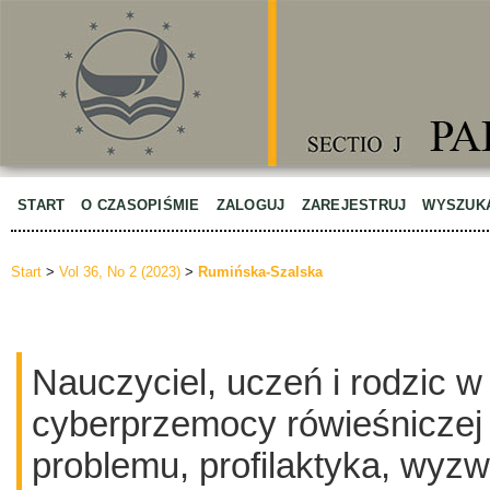
START
O CZASOPIŚMIE
ZALOGUJ
ZAREJESTRUJ
WYSZUK
Start
>
Vol 36, No 2 (2023)
>
Rumińska-Szalska
Nauczyciel, uczeń i rodzic w
cyberprzemocy rówieśniczej 
problemu, profilaktyka, wyz