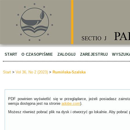
START
O CZASOPIŚMIE
ZALOGUJ
ZAREJESTRUJ
WYSZUK
Start
>
Vol 36, No 2 (2023)
>
Rumińska-Szalska
PDF powinien wyświetlić się w przeglądarce, jeżeli posiadasz zain
wersja dostępna jest na stronie
adobe.com
).
Możesz również pobrać plik na dysk i otworzyć go lokalnie. Aby pobrać p