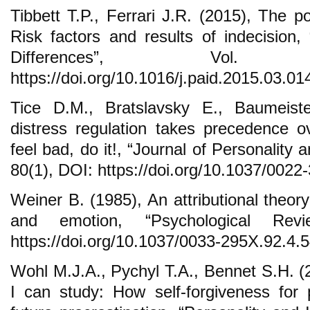
Tibbett T.P., Ferrari J.R. (2015), The por
Risk factors and results of indecision, 
Differences”, Vo
https://doi.org/10.1016/j.paid.2015.03.01
Tice D.M., Bratslavsky E., Baumeiste
distress regulation takes precedence ov
feel bad, do it!, “Journal of Personality 
80(1), DOI: https://doi.org/10.1037/0022
Weiner B. (1985), An attributional theor
and emotion, “Psychological Rev
https://doi.org/10.1037/0033-295X.92.4.5
Wohl M.J.A., Pychyl T.A., Bennet S.H. (2
I can study: How self-forgiveness for 