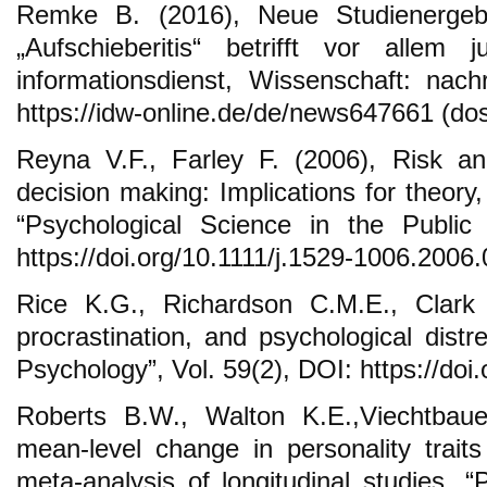
Remke B. (2016), Neue Studienergebni
„Aufschieberitis“ betrifft vor all
informationsdienst, Wissenschaft: nachr
https://idw-online.de/de/news647661 (dos
Reyna V.F., Farley F. (2006), Risk and
decision making: Implications for theory, 
“Psychological Science in the Public 
https://doi.org/10.1111/j.1529-1006.2006
Rice K.G., Richardson C.M.E., Clark 
procrastination, and psychological distr
Psychology”, Vol. 59(2), DOI: https://do
Roberts B.W., Walton K.E.,Viechtbaue
mean-level change in personality traits
meta-analysis of longitudinal studies, “P