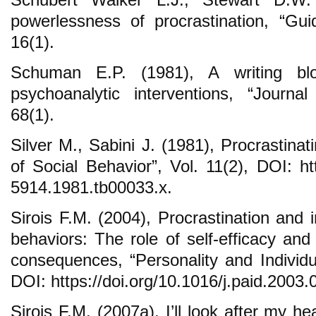
powerlessness of procrastination, “Gu
16(1).
Schuman E.P. (1981), A writing bl
psychoanalytic interventions, “Journa
68(1).
Silver M., Sabini J. (1981), Procrastinat
of Social Behavior”, Vol. 11(2), DOI: htt
5914.1981.tb00033.x.
Sirois F.M. (2004), Procrastination and 
behaviors: The role of self-efficacy and
consequences, “Personality and Individua
DOI: https://doi.org/10.1016/j.paid.2003.
Sirois F.M. (2007a), I’ll look after my hea