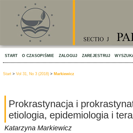
START
O CZASOPIŚMIE
ZALOGUJ
ZAREJESTRUJ
WYSZUK
Start
>
Vol 31, No 3 (2018)
>
Markiewicz
Prokrastynacja i prokrastynat
etiologia, epidemiologia i ter
Katarzyna Markiewicz