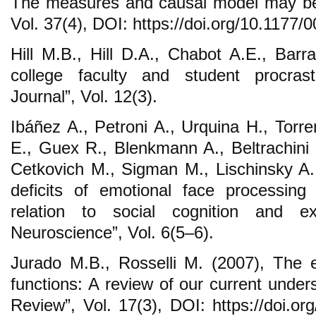
The measures and causal model may be d
Vol. 37(4), DOI: https://doi.org/10.117
Hill M.B., Hill D.A., Chabot A.E., Barra
college faculty and student procrast
Journal”, Vol. 12(3).
Ibáñez A., Petroni A., Urquina H., Torre
E., Guex R., Blenkmann A., Beltrachini 
Cetkovich M., Sigman M., Lischinsky A.,
deficits of emotional face processing
relation to social cognition and exe
Neuroscience”, Vol. 6(5–6).
Jurado M.B., Rosselli M. (2007), The e
functions: A review of our current unde
Review”, Vol. 17(3), DOI: https://doi.o