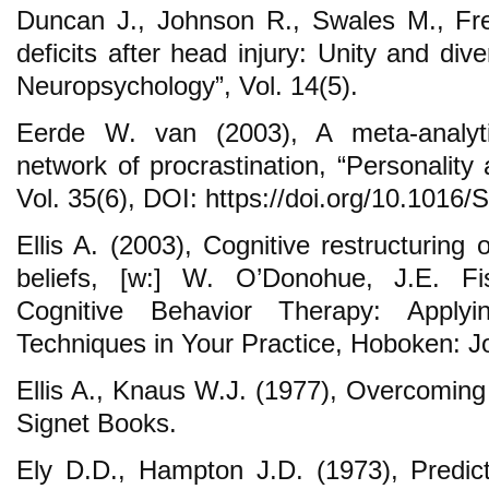
Duncan J., Johnson R., Swales M., Fre
deficits after head injury: Unity and dive
Neuropsychology”, Vol. 14(5).
Eerde W. van (2003), A meta‐analytic
network of procrastination, “Personality 
Vol. 35(6), DOI: https://doi.org/10.1016
Ellis A. (2003), Cognitive restructuring o
beliefs, [w:] W. O’Donohue, J.E. Fi
Cognitive Behavior Therapy: Applyi
Techniques in Your Practice, Hoboken: J
Ellis A., Knaus W.J. (1977), Overcoming
Signet Books.
Ely D.D., Hampton J.D. (1973), Predicti