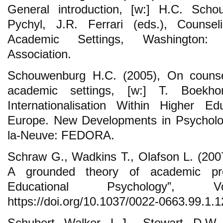
General introduction, [w:] H.C. Scho
Pychyl, J.R. Ferrari (eds.), Counsel
Academic Settings, Washington: 
Association.
Schouwenburg H.C. (2005), On counsell
academic settings, [w:] T. Boekhor
Internationalisation Within Higher E
Europe. New Developments in Psycholog
la-Neuve: FEDORA.
Schraw G., Wadkins T., Olafson L. (2007
A grounded theory of academic proc
Educational Psychology”,
https://doi.org/10.1037/0022-0663.99.1.1
Schubert Walker L.J., Stewart D.W.