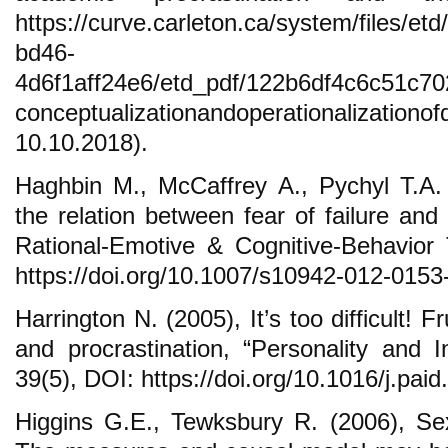
https://curve.carleton.ca/system/files/e
bd46-
4d6f1aff24e6/etd_pdf/122b6df4c6c51c70
conceptualizationandoperationaliza
10.10.2018).
Haghbin M., McCaffrey A., Pychyl T.A.
the relation between fear of failure and 
Rational-Emotive & Cognitive-Behavior 
https://doi.org/10.1007/s10942-012-0153
Harrington N. (2005), It’s too difficult! F
and procrastination, “Personality and In
39(5), DOI: https://doi.org/10.1016/j.pai
Higgins G.E., Tewksbury R. (2006), Se