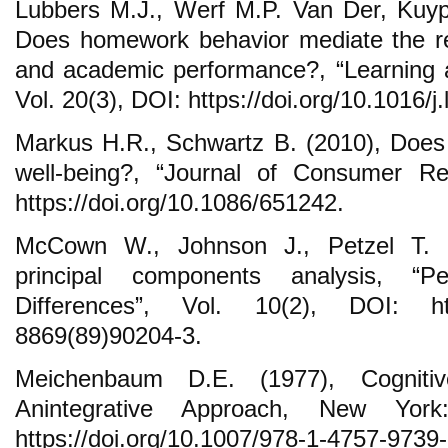
Lubbers M.J., Werf M.P. Van Der, Kuyp
Does homework behavior mediate the re
and academic performance?, “Learning an
Vol. 20(3), DOI: https://doi.org/10.1016/j.
Markus H.R., Schwartz B. (2010), Doe
well-being?, “Journal of Consumer Re
https://doi.org/10.1086/651242.
McCown W., Johnson J., Petzel T. (1
principal components analysis, “Pe
Differences”, Vol. 10(2), DOI: https
8869(89)90204-3.
Meichenbaum D.E. (1977), Cognitive
Anintegrative Approach, New Yor
https://doi.org/10.1007/978-1-4757-9739-