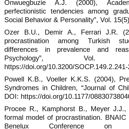
Onwuegbuzie A.J. (2000), Academ
perfectionistic tendencies among grad
Social Behavior & Personality”, Vol. 15(5)
Ozer B.U., Demir A., Ferrari J.R. (2
procrastination among Turkish stu
differences in prevalence and reas
Psychology”, Vol. 
https://doi.org/10.3200/SOCP.149.2.241-
Powell K.B., Voeller K.K.S. (2004), Pre
Syndromes in Children, “Journal of Chil
DOI: https://doi.org/10.1177/088307380
Procee R., Kamphorst B., Meyer J.J.,
formal model of procrastination. BNAIC 
Benelux Conference on Artif