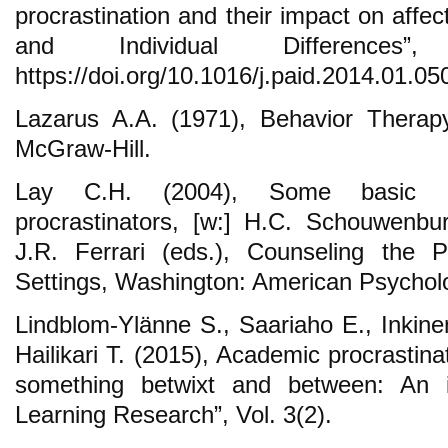
procrastination and their impact on affect
and Individual Difference
https://doi.org/10.1016/j.paid.2014.01.05
Lazarus A.A. (1971), Behavior Thera
McGraw-Hill.
Lay C.H. (2004), Some basic el
procrastinators, [w:] H.C. Schouwenbu
J.R. Ferrari (eds.), Counseling the P
Settings, Washington: American Psycholo
Lindblom-Ylänne S., Saariaho E., Inkin
Hailikari T. (2015), Academic procrastina
something betwixt and between: An in
Learning Research”, Vol. 3(2).