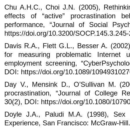
Chu A.H.C., Choi J.N. (2005), Rethinkin
effects of “active” procrastination b
performance, “Journal of Social Psych
https://doi.org/10.3200/SOCP.145.3.245-
Davis R.A., Flett G.L., Besser A. (2002)
for measuring problematic Internet u
employment screening, “CyberPsycholog
DOI: https://doi.org/10.1089/109493102
Day V., Mensink D., O’Sullivan M. (20
procrastination, “Journal of College R
30(2), DOI: https://doi.org/10.1080/107
Doyle J.A., Paludi M.A. (1998), Se
Experience, San Francisco: McGraw-Hill