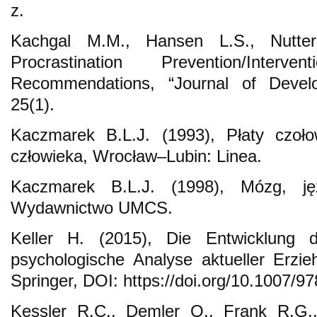
z.
Kachgal M.M., Hansen L.S., Nutter
Procrastination Prevention/Interv
Recommendations, “Journal of Develo
25(1).
Kaczmarek B.L.J. (1993), Płaty czoł
człowieka, Wrocław–Lubin: Linea.
Kaczmarek B.L.J. (1998), Mózg, jęz
Wydawnictwo UMCS.
Keller H. (2015), Die Entwicklung 
psychologische Analyse aktueller Erzieh
Springer, DOI: https://doi.org/10.1007/9
Kessler R.C., Demler O., Frank R.G.,