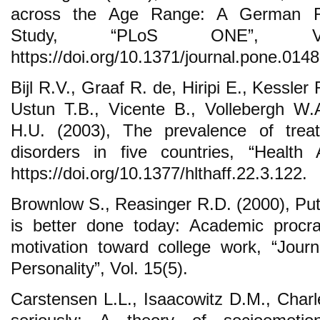
across the Age Range: A German Re
Study, “PLoS ONE”, Vo
https://doi.org/10.1371/journal.pone.014
Bijl R.V., Graaf R. de, Hiripi E., Kessler
Ustun T.B., Vicente B., Vollebergh W.
H.U. (2003), The prevalence of trea
disorders in five countries, “Health 
https://doi.org/10.1377/hlthaff.22.3.122.
Brownlow S., Reasinger R.D. (2000), Putt
is better done today: Academic procra
motivation toward college work, “Jour
Personality”, Vol. 15(5).
Carstensen L.L., Isaacowitz D.M., Charl