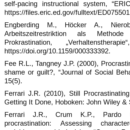
self-pacing instructional system, “ER
https://files.eric.ed.gov/fulltext/ED07550
Engberding M., Höcker A., Niero
Arbeitszeitrestriktion als Meth
Prokrastination, „Verhaltensther
https://doi.org/10.1159/000333392.
Fee R.L., Tangney J.P. (2000), Procrasti
shame or guilt?, “Journal of Social Beha
15(5).
Ferrari J.R. (2010), Still Procrastinati
Getting It Done, Hoboken: John Wiley &
Ferrari J.R., Crum K.P., Pardo M
procrastination: Assessing characte