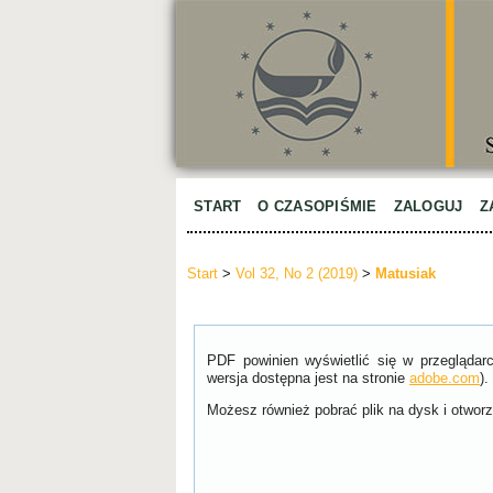
START
O CZASOPIŚMIE
ZALOGUJ
Z
Start
>
Vol 32, No 2 (2019)
>
Matusiak
PDF powinien wyświetlić się w przeglądar
wersja dostępna jest na stronie
adobe.com
).
Możesz również pobrać plik na dysk i otworzy