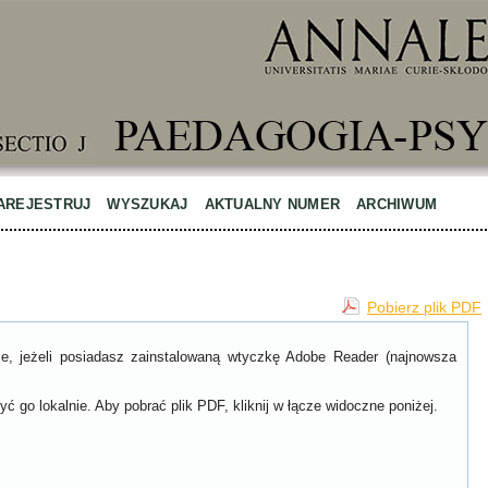
AREJESTRUJ
WYSZUKAJ
AKTUALNY NUMER
ARCHIWUM
Pobierz plik PDF
ce, jeżeli posiadasz zainstalowaną wtyczkę Adobe Reader (najnowsza
ć go lokalnie. Aby pobrać plik PDF, kliknij w łącze widoczne poniżej.