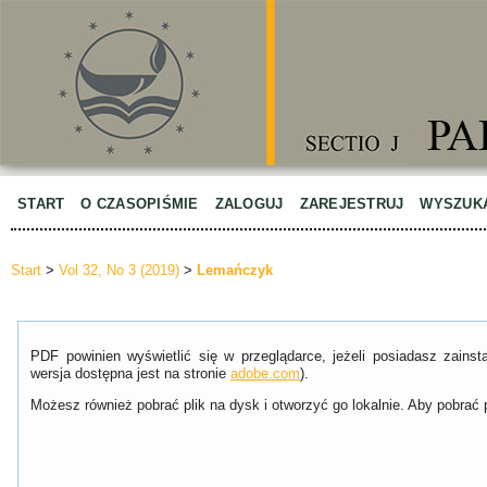
START
O CZASOPIŚMIE
ZALOGUJ
ZAREJESTRUJ
WYSZUK
Start
>
Vol 32, No 3 (2019)
>
Lemańczyk
PDF powinien wyświetlić się w przeglądarce, jeżeli posiadasz zain
wersja dostępna jest na stronie
adobe.com
).
Możesz również pobrać plik na dysk i otworzyć go lokalnie. Aby pobrać p