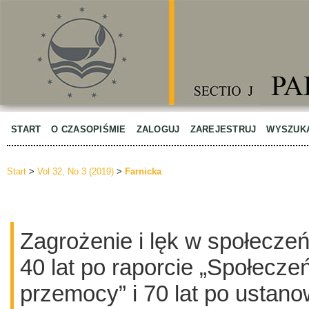
START
O CZASOPIŚMIE
ZALOGUJ
ZAREJESTRUJ
WYSZUK
Start
>
Vol 32, No 3 (2019)
>
Farnicka
Zagrożenie i lęk w społeczeń
40 lat po raporcie „Społecz
przemocy” i 70 lat po ustano