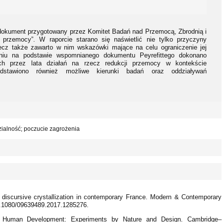
dokument przygotowany przez Komitet Badań nad Przemocą, Zbrodnią i
przemocy”. W raporcie starano się naświetlić nie tylko przyczyny
ecz także zawarto w nim wskazówki mające na celu ograniczenie jej
niu na podstawie wspomnianego dokumentu Peyrefittego dokonano
ych przez lata działań na rzecz redukcji przemocy w kontekście
dstawiono również możliwe kierunki badań oraz oddziaływań
ialność; poczucie zagrożenia
ts discursive crystallization in contemporary France. Modern & Contemporary
10.1080/09639489.2017.1285276.
of Human Development: Experiments by Nature and Design. Cambridge–