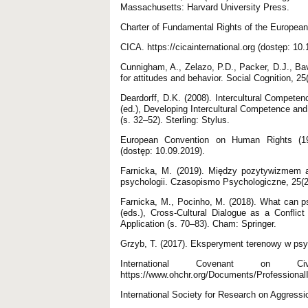
Massachusetts: Harvard University Press.
Charter of Fundamental Rights of the Europea
CICA. https://cicainternational.org (dostęp: 10.
Cunnigham, A., Zelazo, P.D., Packer, D.J., Bav
for attitudes and behavior. Social Cognition, 2
Deardorff, D.K. (2008). Intercultural Competen
(ed.), Developing Intercultural Competence and
(s. 32–52). Sterling: Stylus.
European Convention on Human Rights (195
(dostęp: 10.09.2019).
Farnicka, M. (2019). Między pozytywizmem a
psychologii. Czasopismo Psychologiczne, 25(2
Farnicka, M., Pocinho, M. (2018). What can ps
(eds.), Cross-Cultural Dialogue as a Confli
Application (s. 70–83). Cham: Springer.
Grzyb, T. (2017). Eksperyment terenowy w ps
International Covenant on 
https://www.ohchr.org/Documents/ProfessionalIn
International Society for Research on Aggressi