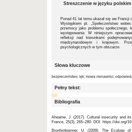
Streszczenie w języku polskim
Ponad 41 lat temu ukazał się we Francji 
Występkiem pt. „Społeczeństwo wobec 
przemocy jako problemu społecznego, l
występowania. W niniejszym opracowa
refleksji nad kierunkami podejmowan
międzynarodowym i krajowym. Prze
psychologicznych w tym obszarze.
Słowa kluczowe
bezpieczeństwo; lęk; mowa nienawiści; odpowiedz
Pełny tekst:
PDF
Bibliografia
Ahearne, J. (2017). Cultural insecurity and i
France, 25(3), 265–280. DOI: https://doi.org/
Bronfenbrenner, U. (2009). The Ecology 