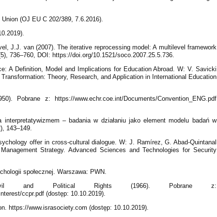
n Union (OJ EU C 202/389, 7.6.2016).
10.2019).
el, J.J. van (2007). The iterative reprocessing model: A multilevel framework
5(5), 736–760, DOI: https://doi.org/10.1521/soco.2007.25.5.736.
ce: A Definition, Model and Implications for Education Abroad. W: V. Savicki
 Transformation: Theory, Research, and Application in International Education
0). Pobrane z: https://www.echr.coe.int/Documents/Convention_ENG.pdf
 interpretatywizmem – badania w działaniu jako element modelu badań w
), 143–149.
ychology offer in cross-cultural dialogue. W: J. Ramírez, G. Abad-Quintanal
ct Management Strategy. Advanced Sciences and Technologies for Security
ychologii społecznej. Warszawa: PWN.
Civil and Political Rights (1966). Pobrane z:
terest/ccpr.pdf (dostęp: 10.10.2019).
on. https://www.israsociety.com (dostęp: 10.10.2019).