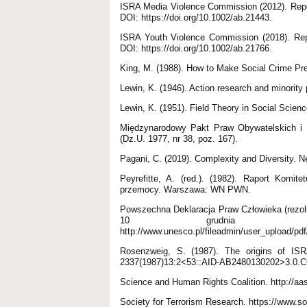
ISRA Media Violence Commission (2012). Repo
DOI: https://doi.org/10.1002/ab.21443.
ISRA Youth Violence Commission (2018). Rep
DOI: https://doi.org/10.1002/ab.21766.
King, M. (1988). How to Make Social Crime P
Lewin, K. (1946). Action research and minority 
Lewin, K. (1951). Field Theory in Social Scien
Międzynarodowy Pakt Praw Obywatelskich i P
(Dz.U. 1977, nr 38, poz. 167).
Pagani, C. (2019). Complexity and Diversity. 
Peyrefitte, A. (red.). (1982). Raport Komi
przemocy. Warszawa: WN PWN.
Powszechna Deklaracja Praw Człowieka (rezol
10 grudnia 
http://www.unesco.pl/fileadmin/user_upload/p
Rosenzweig, S. (1987). The origins of ISRA
2337(1987)13:2<53::AID-AB2480130202>3.0.C
Science and Human Rights Coalition. http://aas
Society for Terrorism Research. https://www.so