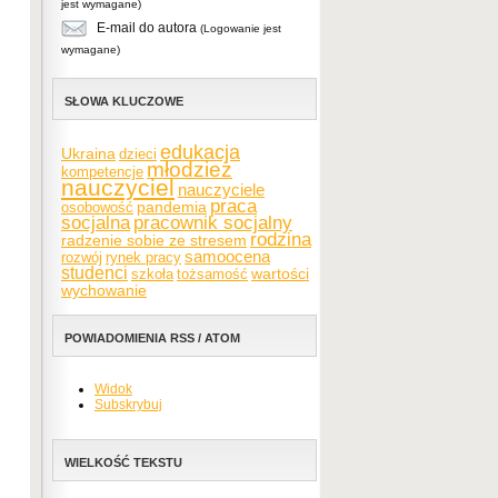
jest wymagane)
E-mail do autora
(Logowanie jest
wymagane)
SŁOWA KLUCZOWE
edukacja
Ukraina
dzieci
młodzież
kompetencje
nauczyciel
nauczyciele
praca
pandemia
osobowość
socjalna
pracownik socjalny
rodzina
radzenie sobie ze stresem
samoocena
rozwój
rynek pracy
studenci
wartości
szkoła
tożsamość
wychowanie
POWIADOMIENIA RSS / ATOM
Widok
Subskrybuj
WIELKOŚĆ TEKSTU