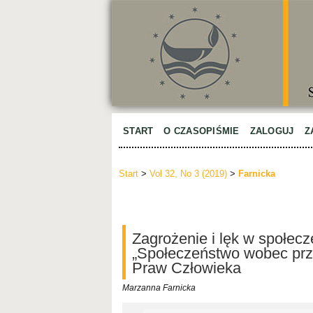
START
O CZASOPIŚMIE
ZALOGUJ
Z
Start
>
Vol 32, No 3 (2019)
>
Farnicka
Zagrożenie i lęk w społecze
„Społeczeństwo wobec prze
Praw Człowieka
Marzanna Farnicka