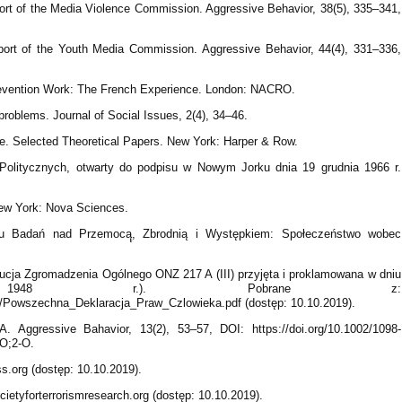
rt of the Media Violence Commission. Aggressive Behavior, 38(5), 335–341,
ort of the Youth Media Commission. Aggressive Behavior, 44(4), 331–336,
revention Work: The French Experience. London: NACRO.
problems. Journal of Social Issues, 2(4), 34–46.
ce. Selected Theoretical Papers. New York: Harper & Row.
olitycznych, otwarty do podpisu w Nowym Jorku dnia 19 grudnia 1966 r.
New York: Nova Sciences.
tetu Badań nad Przemocą̨, Zbrodnią i Występkiem: Społeczeństwo wobec
ucja Zgromadzenia Ogólnego ONZ 217 A (III) przyjęta i proklamowana w dniu
1948 r.). Pobrane z:
df/Powszechna_Deklaracja_Praw_Czlowieka.pdf (dostęp: 10.10.2019).
. Aggressive Bahavior, 13(2), 53–57, DOI: https://doi.org/10.1002/1098-
O;2-O.
s.org (dostęp: 10.10.2019).
cietyforterrorismresearch.org (dostęp: 10.10.2019).