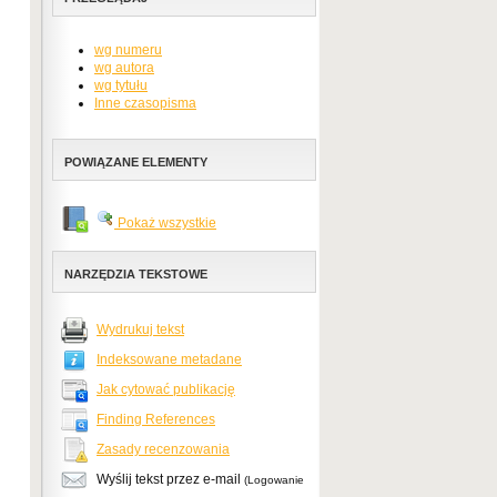
wg numeru
wg autora
wg tytułu
Inne czasopisma
POWIĄZANE ELEMENTY
Pokaż wszystkie
NARZĘDZIA TEKSTOWE
Wydrukuj tekst
Indeksowane metadane
Jak cytować publikację
Finding References
Zasady recenzowania
Wyślij tekst przez e-mail
(Logowanie