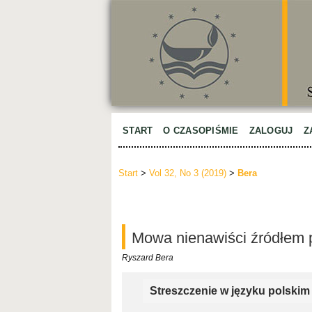
START
O CZASOPIŚMIE
ZALOGUJ
Z
Start
>
Vol 32, No 3 (2019)
>
Bera
Mowa nienawiści źródłem p
Ryszard Bera
Streszczenie w języku polskim