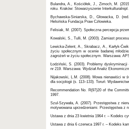
Bulandra, A., Kościółek, J., Zimoch, M. (201
roku. Kraków: Stowarzyszenie Interkulturalnipl
Bychawska-Siniarska, D., Głowacka, D. (red
Helsińska Fundacja Praw Człowieka.
Felisiak, M. (2007). Społeczna percepcja pr
Kowalski, S., Tulli, M. (2003). Zamiast proce
Lewicka-Zelent, A., Skrabacz, A., Karłyk-Ćwik
życiu społecznym w ocenie badanej młodzie
zagrożeń w życiu społecznym. Warszawa: AP
Łodziński, S. (2003). Problemy dyskryminacj
nr 219. Warszawa: Wydział Analiz Ekonomiczny
Nijakowski, L.M. (2008). Mowa nienawiści w świ
dla socjologii (s. 113–133). Toruń: Wydawnict
Recommendation No. R(97)20 of the Committe
1997.
Szul-Szywała, A. (2007). Przestępstwa z nien
motywowana uprzedzeniami. Przestępstwa z ni
Ustawa z dnia 23 kwietnia 1964 r. – Kodeks cyw
Ustawa z dnia 6 czerwca 1997 r. – Kodeks karn