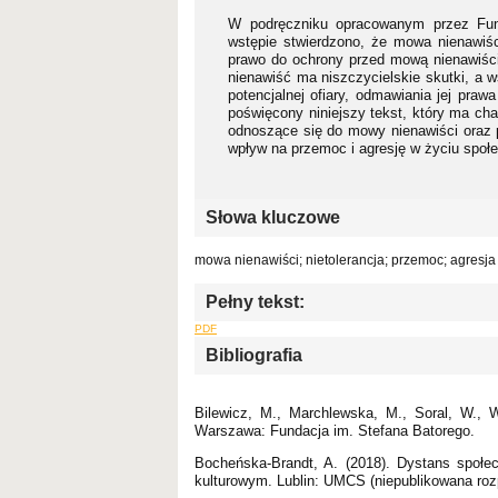
W podręczniku opracowanym przez Fun
wstępie stwierdzono, że mowa nienawiś
prawo do ochrony przed mową nienawiści
nienawiść ma niszczycielskie skutki, a w
potencjalnej ofiary, odmawiania jej praw
poświęcony niniejszy tekst, który ma ch
odnoszące się do mowy nienawiści oraz p
wpływ na przemoc i agresję w życiu społ
Słowa kluczowe
mowa nienawiści; nietolerancja; przemoc; agresja
Pełny tekst:
PDF
Bibliografia
Bilewicz, M., Marchlewska, M., Soral, W., 
Warszawa: Fundacja im. Stefana Batorego.
Bocheńska-Brandt, A. (2018). Dystans społ
kulturowym. Lublin: UMCS (niepublikowana roz