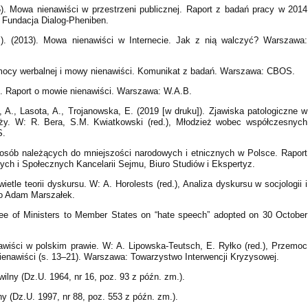
5). Mowa nienawiści w przestrzeni publicznej. Raport z badań pracy w 2014
. Fundacja Dialog-Pheniben.
.). (2013). Mowa nienawiści w Internecie. Jak z nią walczyć? Warszawa:
zemocy werbalnej i mowy nienawiści. Komunikat z badań. Warszawa: CBOS.
su. Raport o mowie nienawiści. Warszawa: W.A.B.
, A., Lasota, A., Trojanowska, E. (2019 [w druku]). Zjawiska patologiczne w
ży. W: R. Bera, S.M. Kwiatkowski (red.), Młodzież wobec współczesnych
S.
i osób należących do mniejszości narodowych i etnicznych w Polsce. Raport
ch i Społecznych Kancelarii Sejmu, Biuro Studiów i Ekspertyz.
etle teorii dyskursu. W: A. Horolests (red.), Analiza dyskursu w socjologii i
wo Adam Marszałek.
e of Ministers to Member States on “hate speech” adopted on 30 October
awiści w polskim prawie. W: A. Lipowska-Teutsch, E. Ryłko (red.), Przemoc
enawiści (s. 13–21). Warszawa: Towarzystwo Interwencji Kryzysowej.
ilny (Dz.U. 1964, nr 16, poz. 93 z późn. zm.).
y (Dz.U. 1997, nr 88, poz. 553 z późn. zm.).