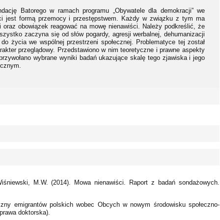
dację Batorego w ramach programu „Obywatele dla demokracji” we
ci jest formą przemocy i przestępstwem. Każdy w związku z tym ma
 oraz obowiązek reagować na mowę nienawiści. Należy podkreślić, że
szystko zaczyna się od słów pogardy, agresji werbalnej, dehumanizacji
a do życia we wspólnej przestrzeni społecznej. Problematyce tej został
arakter przeglądowy. Przedstawiono w nim teoretyczne i prawne aspekty
rzywołano wybrane wyniki badań ukazujące skalę tego zjawiska i jego
ecznym.
Wiśniewski, M.W. (2014). Mowa nienawiści. Raport z badań sondażowych.
eczny emigrantów polskich wobec Obcych w nowym środowisku społeczno-
prawa doktorska).