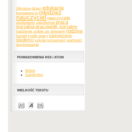
edukacja
Ukraina
dzieci
młodzież
kompetencje
nauczyciel
nauczyciele
praca
pandemia
osobowość
socjalna
pracownik socjalny
rodzina
radzenie sobie ze stresem
samoocena
rozwój
rynek pracy
studenci
wartości
szkoła
tożsamość
wychowanie
POWIADOMIENIA RSS / ATOM
Widok
Subskrybuj
WIELKOŚĆ TEKSTU