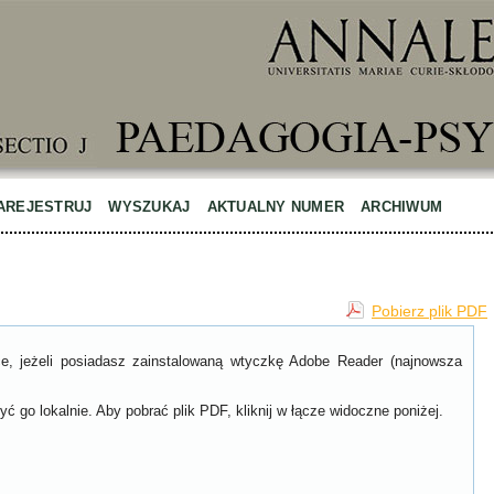
AREJESTRUJ
WYSZUKAJ
AKTUALNY NUMER
ARCHIWUM
Pobierz plik PDF
ce, jeżeli posiadasz zainstalowaną wtyczkę Adobe Reader (najnowsza
ć go lokalnie. Aby pobrać plik PDF, kliknij w łącze widoczne poniżej.