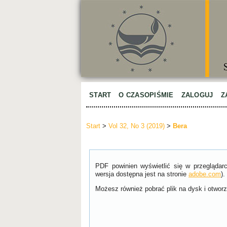
START
O CZASOPIŚMIE
ZALOGUJ
Z
Start
>
Vol 32, No 3 (2019)
>
Bera
PDF powinien wyświetlić się w przeglądar
wersja dostępna jest na stronie
adobe.com
).
Możesz również pobrać plik na dysk i otworzy