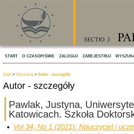
START
O CZASOPIŚMIE
ZALOGUJ
ZAREJESTRUJ
WYSZUK
Start
>
Wyszukaj
>
Autor - szczegóły
Autor - szczegóły
Pawlak, Justyna, Uniwersyte
Katowicach. Szkoła Doktors
Vol 34, No 1 (2021): Nauczyciel i ucze