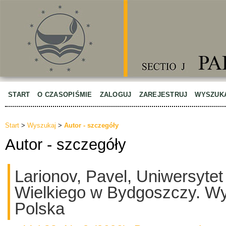
START
O CZASOPIŚMIE
ZALOGUJ
ZAREJESTRUJ
WYSZUK
Start
>
Wyszukaj
>
Autor - szczegóły
Autor - szczegóły
Larionov, Pavel, Uniwersyte
Wielkiego w Bydgoszczy. Wyd
Polska