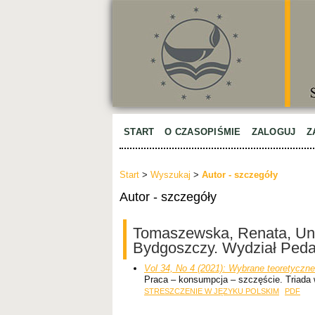
START
O CZASOPIŚMIE
ZALOGUJ
Z
Start
>
Wyszukaj
>
Autor - szczegóły
Autor - szczegóły
Tomaszewska, Renata, Uni
Bydgoszczy. Wydział Peda
Vol 34, No 4 (2021): Wybrane teoretyczne
Praca – konsumpcja – szczęście. Triada
STRESZCZENIE W JĘZYKU POLSKIM
PDF