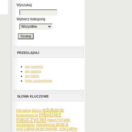
Wyszukaj
Wybierz kategorię
PRZEGLĄDAJ
wg numeru
wg autora
wg tytułu
Inne czasopisma
SŁOWA KLUCZOWE
edukacja
Ukraina
dzieci
młodzież
kompetencje
nauczyciel
nauczyciele
praca
pandemia
osobowość
socjalna
pracownik socjalny