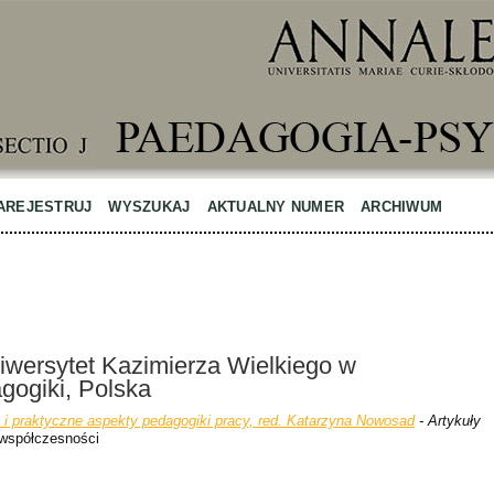
AREJESTRUJ
WYSZUKAJ
AKTUALNY NUMER
ARCHIWUM
wersytet Kazimierza Wielkiego w
gogiki, Polska
 i praktyczne aspekty pedagogiki pracy, red. Katarzyna Nowosad
- Artykuły
 współczesności