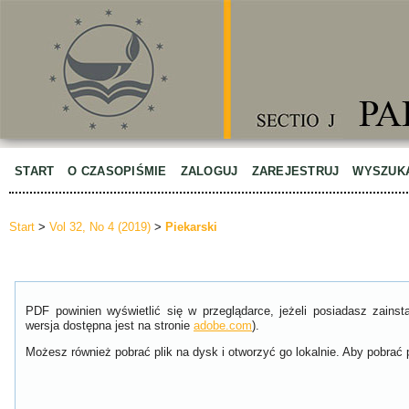
START
O CZASOPIŚMIE
ZALOGUJ
ZAREJESTRUJ
WYSZUK
Start
>
Vol 32, No 4 (2019)
>
Piekarski
PDF powinien wyświetlić się w przeglądarce, jeżeli posiadasz zain
wersja dostępna jest na stronie
adobe.com
).
Możesz również pobrać plik na dysk i otworzyć go lokalnie. Aby pobrać p