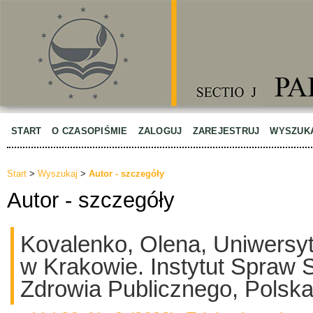
START
O CZASOPIŚMIE
ZALOGUJ
ZAREJESTRUJ
WYSZUK
Start
>
Wyszukaj
>
Autor - szczegóły
Autor - szczegóły
Kovalenko, Olena, Uniwersy
w Krakowie. Instytut Spraw 
Zdrowia Publicznego, Polsk