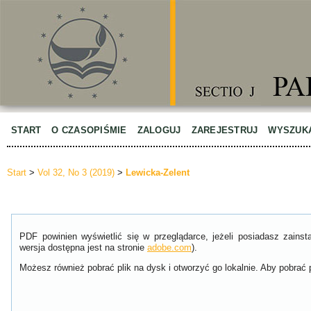
START
O CZASOPIŚMIE
ZALOGUJ
ZAREJESTRUJ
WYSZUK
Start
>
Vol 32, No 3 (2019)
>
Lewicka-Zelent
PDF powinien wyświetlić się w przeglądarce, jeżeli posiadasz zain
wersja dostępna jest na stronie
adobe.com
).
Możesz również pobrać plik na dysk i otworzyć go lokalnie. Aby pobrać p