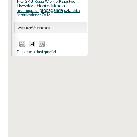
Polska
Wielkie Księstwo
Rosja
chłopi
edukacja
Litewskie
propaganda
szlachta
historiografia
średniowiecze
Żydzi
WIELKOŚĆ TEKSTU
Deklaracja dostępności