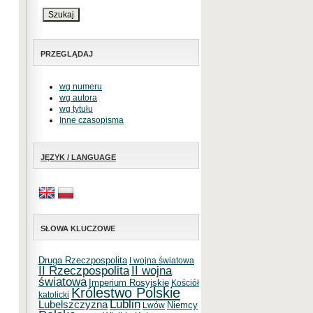
PRZEGLĄDAJ
wg numeru
wg autora
wg tytułu
Inne czasopisma
JĘZYK / LANGUAGE
SŁOWA KLUCZOWE
Druga Rzeczpospolita
I wojna światowa
II Rzeczpospolita
II wojna
światowa
Imperium Rosyjskie
Kościół
Królestwo Polskie
katolicki
Lublin
Lubelszczyzna
Niemcy
Lwów