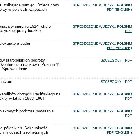
t, znikająca pamięć. Dziedzictwo
STRESZCZENIE W JĘZYKU POLSKIM
erzy w polskich Karpatach
PDF (ENGLISH)
lisza w sierpniu 1914 roku w
STRESZCZENIE W JĘZYKU POLSKIM
języcznej prasy łódzkiej
PDF
prokuratora Judei
STRESZCZENIE W JĘZYKU POLSKIM
PDF (ENGLISH)
jów staropolskich podróży
SZCZEGÓŁY
PDF
 Konferencja naukowa. Poznań 11-
r. Sprawozdanie
ancjum
SZCZEGÓŁY
PDF
 katolików obrządku łacińskiego na
STRESZCZENIE W JĘZYKU POLSKIM
ckiej w latach 1953–1964
PDF
wojskowych podczas powstania
STRESZCZENIE W JĘZYKU POLSKIM
PDF
e półdzikich. Seksualność
STRESZCZENIE W JĘZYKU POLSKIM
pów w oczach zewnętrznych
PDF (ENGLISH)