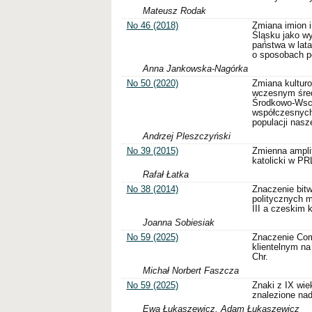
Mateusz Rodak
No 46 (2018)
Zmiana imion 
Śląsku jako wy
państwa w lata
o sposobach p
Anna Jankowska-Nagórka
No 50 (2020)
Zmiana kulturo
wczesnym śred
Środkowo-Wsch
współczesnych
populacji nasz
Andrzej Pleszczyński
No 39 (2015)
Zmienna ampli
katolicki w PR
Rafał Łatka
No 38 (2014)
Znaczenie bitw
politycznych 
III a czeskim 
Joanna Sobiesiak
No 59 (2025)
Znaczenie Com
klientelnym na
Chr.
Michał Norbert Faszcza
No 59 (2025)
Znaki z IX wiek
znalezione nad
Ewa Łukaszewicz, Adam Łukaszewicz