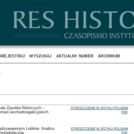
AREJESTRUJ
WYSZUKAJ
AKTUALNY NUMER
ARCHIWUM
w
oła Zjazdów Rolniczych –
STRESZCZENIE W JĘZYKU POLSKIM
emian wschodniogalicyjskich
PDF
ędzywojennym Lublinie. Analiza
STRESZCZENIE W JĘZYKU POLSKIM
yminologiczna
PDF