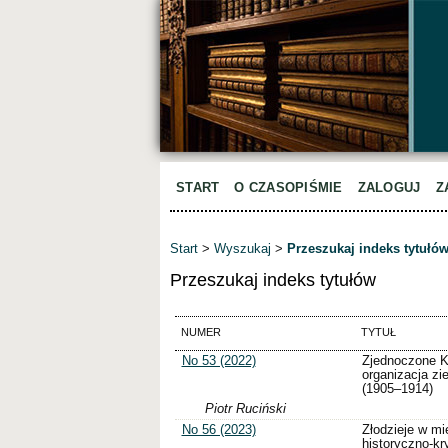
START
O CZASOPIŚMIE
ZALOGUJ
Z
Start
>
Wyszukaj
>
Przeszukaj indeks tytułó
Przeszukaj indeks tytułów
NUMER
TYTUŁ
No 53 (2022)
Zjednoczone K
organizacja zi
(1905–1914)
Piotr Ruciński
No 56 (2023)
Złodzieje w mi
historyczno-kr