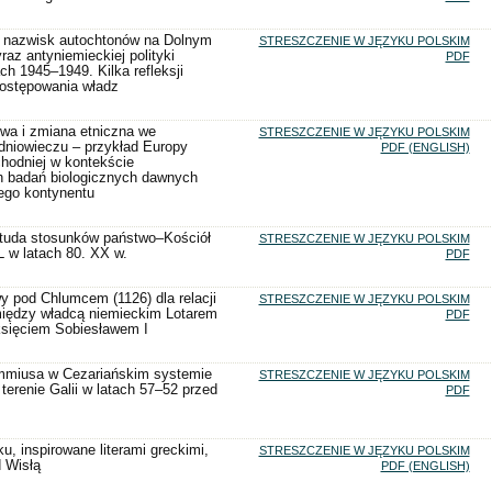
i nazwisk autochtonów na Dolnym
STRESZCZENIE W JĘZYKU POLSKIM
raz antyniemieckiej polityki
PDF
ch 1945–1949. Kilka refleksji
ostępowania władz
wa i zmiana etniczna we
STRESZCZENIE W JĘZYKU POLSKIM
niowieczu – przykład Europy
PDF (ENGLISH)
odniej w kontekście
 badań biologicznych dawnych
ego kontynentu
tuda stosunków państwo–Kościół
STRESZCZENIE W JĘZYKU POLSKIM
L w latach 80. XX w.
PDF
y pod Chlumcem (1126) dla relacji
STRESZCZENIE W JĘZYKU POLSKIM
między władcą niemieckim Lotarem
PDF
księciem Sobiesławem I
miusa w Cezariańskim systemie
STRESZCZENIE W JĘZYKU POLSKIM
 terenie Galii w latach 57–52 przed
PDF
u, inspirowane literami greckimi,
STRESZCZENIE W JĘZYKU POLSKIM
 Wisłą
PDF (ENGLISH)