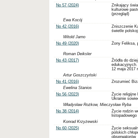
No 57 (2024)
Znikający świa
kulturowe past
(przegląd)
Ewa Kocój
No 42 (2016)
Zniszczenie Ka
świetle polsko
Witold Jarno
No 49 (2020)
Żony Feliksa, 
Roman Deiksler
No 43 (2017)
Źródła do dzie
edukacyjnych.
12 maja 2017 
Artur Goszczyński
No 41 (2016)
Zrozumieć Biz
Ewelina Stanios
No 56 (2023)
Życie religijne
Ukrainie sowie
Władysław Rożkow, Mieczysław Ryba
No 38 (2014)
Życie rodzin 
listopadowego
Konrad Krzyżewski
No 60 (2025)
Życie seksualn
polskich chło
obserwatorów