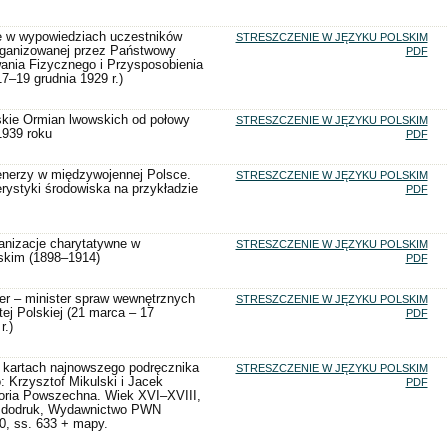
e w wypowiedziach uczestników
STRESZCZENIE W JĘZYKU POLSKIM
organizowanej przez Państwowy
PDF
nia Fizycznego i Przysposobienia
–19 grudnia 1929 r.)
skie Ormian lwowskich od połowy
STRESZCZENIE W JĘZYKU POLSKIM
1939 roku
PDF
nerzy w międzywojennej Polsce.
STRESZCZENIE W JĘZYKU POLSKIM
rystyki środowiska na przykładzie
PDF
anizacje charytatywne w
STRESZCZENIE W JĘZYKU POLSKIM
lskim (1898–1914)
PDF
r – minister spraw wewnętrznych
STRESZCZENIE W JĘZYKU POLSKIM
ej Polskiej (21 marca – 17
PDF
r.)
a kartach najnowszego podręcznika
STRESZCZENIE W JĘZYKU POLSKIM
 Krzysztof Mikulski i Jacek
PDF
toria Powszechna. Wiek XVI–XVIII,
1 dodruk, Wydawnictwo PWN
, ss. 633 + mapy.