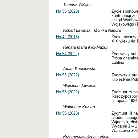
Tomasz Wiślicz
No 55 (2023)
Życie sportow
konferencji z
Urząd Wychowa
Wojskowego (17
Robert Litwiński, Monika Napora
No 42 (2016)
Życie towarzy
XIX wieku do 
Renata Maria Król-Mazur
No 54 (2022)
Żydowscy sute
Próba charakte
Lublina
Adam Kopciowski
No 53 (2022)
Żydowskie org
Królestwie Po
Wojciech Jaworski
No 53 (2022)
Zygmunt Hübne
Rzeczypospolit
listopada 1924 
Waldemar Kozyra
No 56 (2023)
Zygmunt III n
akademickiego:
Wijaczka, His
Wydanie 1 – 
Warszawa 2020
Przemysław Szpaczyński