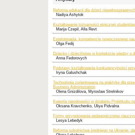
Reforma edukacji dla dzieci niepełnosprawnyc
Nadiya Ashytok
Kształtowanie tożsamości etnicznej studentów
Marija Czepil, Alla Revt
Estetoterapia: kompetencje nowoczesnego nau
Olga Fedij
Dziecko i dzieciństwo w kontekście wiedzy o 
Anna Fedorovych
Podstawy kształtowania konkurencyjności przy
Iryna Galushchak
Technologia zorientowana na praktykę dla prze
Business Administration
Olena Gnizdilova, Myroslaw Strelnikov
Kwestia narodowości w działaniu Proletkultu na
Oksana Kravchenko, Uliya Pidvalna
Formy przygotowania pedagogicznego nauczyci
Lesya Lebedyk
Reforma szkolnictwa średniego na Ukrainie: d
Olena Lokshyna