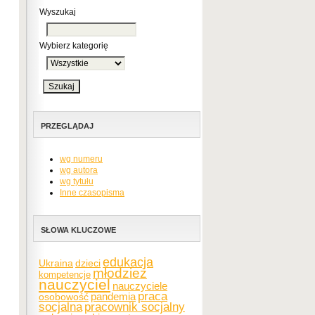
Wyszukaj
Wybierz kategorię
PRZEGLĄDAJ
wg numeru
wg autora
wg tytułu
Inne czasopisma
SŁOWA KLUCZOWE
edukacja
Ukraina
dzieci
młodzież
kompetencje
nauczyciel
nauczyciele
praca
pandemia
osobowość
socjalna
pracownik socjalny