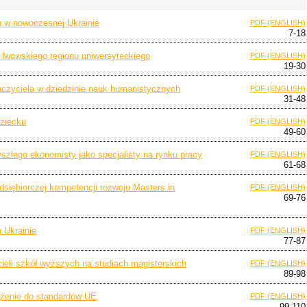
h w nowoczesnej Ukrainie
PDF (ENGLISH)
7-18
 lwowskiego regionu uniwersyteckiego
PDF (ENGLISH)
19-30
czyciela w dziedzinie nauk humanistycznych
PDF (ENGLISH)
31-48
dziecku
PDF (ENGLISH)
49-60
szłego ekonomisty jako specjalisty na rynku pracy
PDF (ENGLISH)
61-68
dsiębiorczej kompetencji rozwoju Masters in
PDF (ENGLISH)
69-76
 Ukrainie
PDF (ENGLISH)
77-87
eli szkół wyższych na studiach magisterskich
PDF (ENGLISH)
89-98
ążenie do standardów UE
PDF (ENGLISH)
99-110