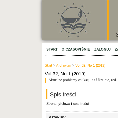
START
O CZASOPIŚMIE
ZALOGUJ
Z
Start
>
Archiwum
>
Vol 32, No 1 (2019)
Vol 32, No 1 (2019)
Aktualne problemy edukacji na Ukrainie, red.
Spis treści
Strona tytułowa i spis treści
Artykuły