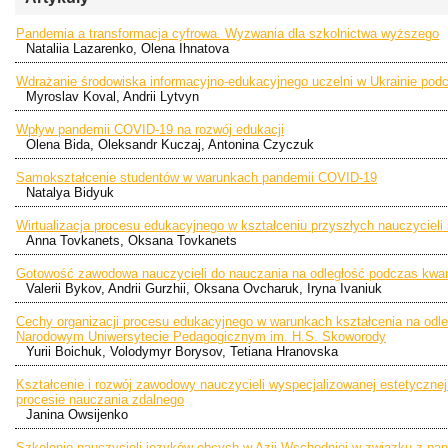
Pandemia a transformacja cyfrowa. Wyzwania dla szkolnictwa wyższego
Nataliia Lazarenko, Olena Ihnatova
Wdrażanie środowiska informacyjno-edukacyjnego uczelni w Ukrainie po
Myroslav Koval, Andrii Lytvyn
Wpływ pandemii COVID-19 na rozwój edukacji
Olena Bida, Oleksandr Kuczaj, Antonina Czyczuk
Samokształcenie studentów w warunkach pandemii COVID-19
Natalya Bidyuk
Wirtualizacja procesu edukacyjnego w kształceniu przyszłych nauczyciel
Anna Tovkanets, Oksana Tovkanets
Gotowość zawodowa nauczycieli do nauczania na odległość podczas kwar
Valerii Bykov, Andrii Gurzhii, Oksana Ovcharuk, Iryna Ivaniuk
Cechy organizacji procesu edukacyjnego w warunkach kształcenia na odl
Narodowym Uniwersytecie Pedagogicznym im. H.S. Skoworody
Yurii Boichuk, Volodymyr Borysov, Tetiana Hranovska
Kształcenie i rozwój zawodowy nauczycieli wyspecjalizowanej estetycznej 
procesie nauczania zdalnego
Janina Owsijenko
Szkolenie nauczycieli języków obcych w Azji Wschodniej w związku z p