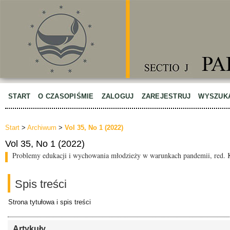
START
O CZASOPIŚMIE
ZALOGUJ
ZAREJESTRUJ
WYSZUK
Start
>
Archiwum
>
Vol 35, No 1 (2022)
Vol 35, No 1 (2022)
Problemy edukacji i wychowania młodzieży w warunkach pandemii, red.
Spis treści
Strona tytułowa i spis treści
Artykuły