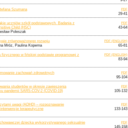
 Stefana Szumana
PDF
29-41
rakie uczniów szkół podstawowych. Badania z
PDF
nsitive Child (HSC)
43-64
iesław Poleszak
ywie zrównoważonego rozwoju
PDF (ENGLISH)
na Mróz, Paulina Koperna
65-81
fizycznego w fińskiej podstawie programowej z
PDF (ENGLISH)
83-94
ejmowanie zachowań zdrowotnych
PDF
95-104
owania studentów w okresie zawieszenia
PDF
tku pandemii SARS-COV-2 (COVID-19)
105-132
icytami uwagi (ADHD) – rozpoznawanie
PDF
interwencje terapeutyczne
133-143
 wychowawczej dziecka wykorzystywanego seksualnie
PDF
145-158