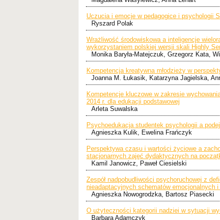
Uczucia i emocje w pedagogice i psychologii
Ryszard Polak
Wrażliwość środowiskowa a inteligencje wielo
wykorzystaniem polskiej wersji skali Highly Se
Monika Baryła-Matejczuk, Grzegorz Kata, W
Kompetencja kreatywna młodzieży w perspekt
Joanna M. Łukasik, Katarzyna Jagielska, An
Kompetencje kluczowe w zakresie wychowania 
2014 r. dla edukacji podstawowej
Arleta Suwalska
Psychoedukacja studentek psychologii a pod
Agnieszka Kulik, Ewelina Frańczyk
Perspektywa czasu i wartości życiowe a zach
stacjonarnych zajęć dydaktycznych na począ
Kamil Janowicz, Paweł Ciesielski
Zespół nadpobudliwości psychoruchowej z def
nieadaptacyjnych schematów emocjonalnych i 
Agnieszka Nowogrodzka, Bartosz Piasecki
O użyteczności kategorii nadziei w sytuacji
Barbara Adamczyk