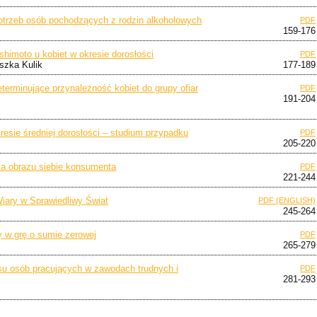
potrzeb osób pochodzących z rodzin alkoholowych
PDF
159-176
himoto u kobiet w okresie dorosłości
PDF
szka Kulik
177-189
erminujące przynależność kobiet do grupy ofiar
PDF
191-204
resie średniej dorosłości – studium przypadku
PDF
205-220
la obrazu siebie konsumenta
PDF
221-244
Wiary w Sprawiedliwy Świat
PDF (ENGLISH)
245-264
y w grę o sumie zerowej
PDF
265-279
u osób pracujących w zawodach trudnych i
PDF
281-293