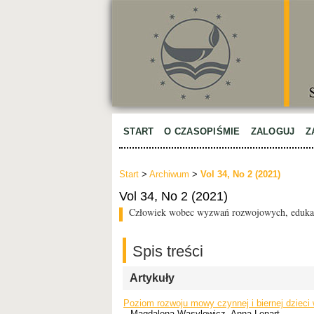
START
O CZASOPIŚMIE
ZALOGUJ
Z
Start
>
Archiwum
>
Vol 34, No 2 (2021)
Vol 34, No 2 (2021)
Człowiek wobec wyzwań rozwojowych, edukacy
Spis treści
Artykuły
Poziom rozwoju mowy czynnej i biernej dziec
Magdalena Wasylewicz, Anna Lenart