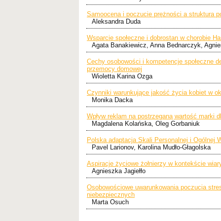
Samoocena i poczucie prężności a struktura 
Aleksandra Duda
Wsparcie społeczne i dobrostan w chorobie Has
Agata Banakiewicz, Anna Bednarczyk, Agnie
Cechy osobowości i kompetencje społeczne det
przemocy domowej
Wioletta Karina Ozga
Czynniki warunkujące jakość życia kobiet w ok
Monika Dacka
Wpływ reklam na postrzeganą wartość marki d
Magdalena Kolańska, Oleg Gorbaniuk
Polska adaptacja Skali Personalnej i Ogólnej 
Pavel Larionov, Karolina Mudło-Głagolska
Aspiracje życiowe żołnierzy w kontekście wiar
Agnieszka Jagiełło
Osobowościowe uwarunkowania poczucia stres
niebezpiecznych
Marta Osuch