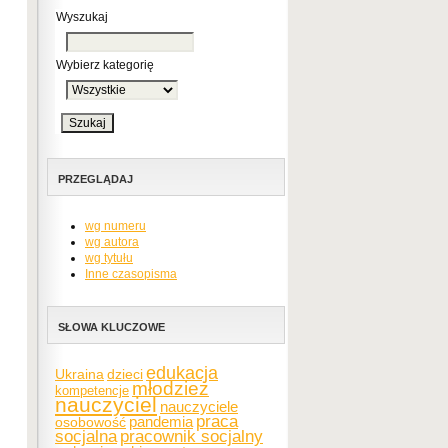
Wyszukaj
Wybierz kategorię
PRZEGLĄDAJ
wg numeru
wg autora
wg tytułu
Inne czasopisma
SŁOWA KLUCZOWE
edukacja
Ukraina
dzieci
młodzież
kompetencje
nauczyciel
nauczyciele
praca
pandemia
osobowość
socjalna
pracownik socjalny