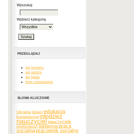
Wyszukaj
Wybierz kategorię
PRZEGLĄDAJ
wg numeru
wg autora
wg tytułu
Inne czasopisma
SŁOWA KLUCZOWE
edukacja
Ukraina
dzieci
młodzież
kompetencje
nauczyciel
nauczyciele
praca
pandemia
osobowość
socjalna
pracownik socjalny