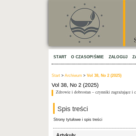
START
O CZASOPIŚMIE
ZALOGUJ
Z
Start
>
Archiwum
>
Vol 38, No 2 (2025)
Vol 38, No 2 (2025)
Zdrowie i dobrostan – czynniki zagrażające i
Spis treści
Strony tytułowe i spis treści
Artykuły