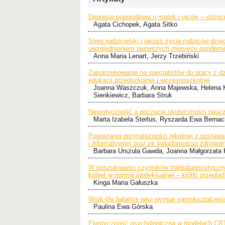
Depresja poporodowa u matek i ojców – różni
Agata Cichopek, Agata Sitko
Stres rodzicielski i jakość życia rodziców dz
uwzględnieniem pierwszych miesięcy pandemi
Anna Maria Lenart, Jerzy Trzebiński
Zapotrzebowanie na specjalistów do pracy z d
edukacji przedszkolnej i wczesnoszkolnej
Joanna Waszczuk, Anna Majewska, Helena Ko
Sienkiewicz, Barbara Struk
Neurotyczność a poczucie skuteczności nauczy
Marta Izabela Sterlus, Ryszarda Ewa Berna
Powiązania przynależności religijnej z post
i Alternatywnej oraz ze świadomością zdrowotn
Barbara Urszula Gawda, Joanna Małgorzata 
W poszukiwaniu czynników transdiagnostyczny
kobiet w normie intelektualnej – krótki przegląd 
Kinga Maria Gałuszka
Work-life balance jako wymiar samokształcenia
Paulina Ewa Górska
Elastyczność psychologiczna w modelach CBT