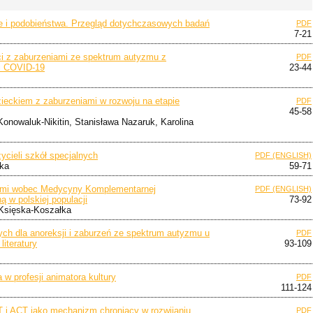
ce i podobieństwa. Przegląd dotychczasowych badań
PDF
7-21
ieci z zaburzeniami ze spektrum autyzmu z
PDF
i COVID-19
23-44
zieckiem z zaburzeniami w rozwoju na etapie
PDF
45-58
nowaluk-Nikitin, Stanisława Nazaruk, Karolina
cieli szkół specjalnych
PDF (ENGLISH)
cka
59-71
awami wobec Medycyny Komplementarnej
PDF (ENGLISH)
ą w polskiej populacji
73-92
Księska-Koszałka
ch dla anoreksji i zaburzeń ze spektrum autyzmu u
PDF
literatury
93-109
 w profesji animatora kultury
PDF
111-124
 i ACT jako mechanizm chroniący w rozwijaniu
PDF